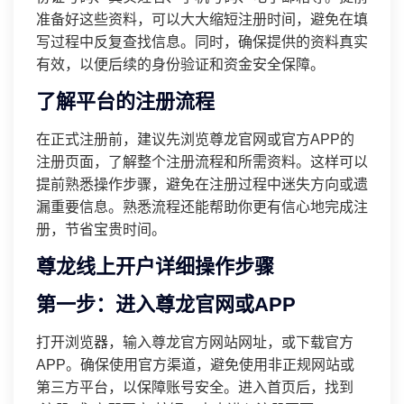
准备好这些资料，可以大大缩短注册时间，避免在填
写过程中反复查找信息。同时，确保提供的资料真实
有效，以便后续的身份验证和资金安全保障。
了解平台的注册流程
在正式注册前，建议先浏览尊龙官网或官方APP的
注册页面，了解整个注册流程和所需资料。这样可以
提前熟悉操作步骤，避免在注册过程中迷失方向或遗
漏重要信息。熟悉流程还能帮助你更有信心地完成注
册，节省宝贵时间。
尊龙线上开户详细操作步骤
第一步：进入尊龙官网或APP
打开浏览器，输入尊龙官方网站网址，或下载官方
APP。确保使用官方渠道，避免使用非正规网站或
第三方平台，以保障账号安全。进入首页后，找到