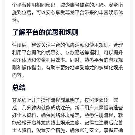
个平台使用相同密码，减少账号被盗的风险。安全措
施到位后，可以安心享受尊龙平台带来的丰富娱乐体
验。
了解平台的优惠和规则
注册后，建议关注平台的优惠活动和使用规则。合理
利用平台提供的优惠券、存款赠送等福利，可以提升
娱乐体验和资金利用效率。同时，熟悉平台的游戏规
则和操作指南，有助于更好地享受尊龙的多样化娱乐
内容。
总结
尊龙线上开户操作流程简单明了，按照步骤逐一完
成，几分钟内就能成功注册。新手用户只需提前准备
好个人资料，确保网络环境稳定，熟悉注册流程，就
能轻松开启尊龙的线上娱乐之旅。记得在注册后完善
个人资料，设置安全措施，确保账号安全。掌握正确