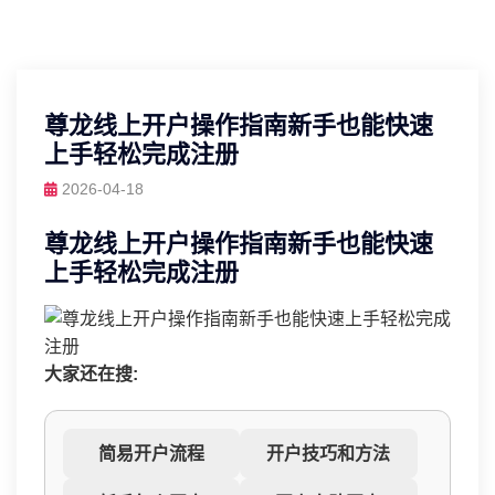
尊龙线上开户操作指南新手也能快速
上手轻松完成注册
2026-04-18
尊龙线上开户操作指南新手也能快速
上手轻松完成注册
大家还在搜:
简易开户流程
开户技巧和方法