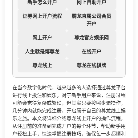
新手怎么开户
网上自助开户
证券网上开户流程
腾龙直属公司会员
开户
网上开户
尊龙官方娱乐网
人生就是博尊龙
在线开户
尊龙线上
尊龙在线棋牌
在当今数字化时代，越来越多的人选择通过尊龙平台
进行线上投注和娱乐。对于新手用户来说，注册过程
可能会觉得复杂或繁琐，但其实只要按照步骤操作，
几分钟内就能完成注册，开启属于自己的尊龙线上娱
乐之旅。本文将详细介绍尊龙线上开户的操作流程，
从注册前的准备到完成开户的每个环节，帮助新手用
户轻松上手，快速掌握注册技巧，确保每一步都顺利