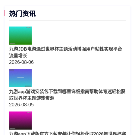
热门资讯
九游JDB电游通过世界杯主题活动增强用户粘性实现平台
流量增长
2026-08-06
九游app游戏安装包下载到哪里详细指南帮助体育迷轻松获
取世界杯主题游戏资源
2026-08-05
九游app下载版官方下载安装让你轻松获取2026年世界杯赛