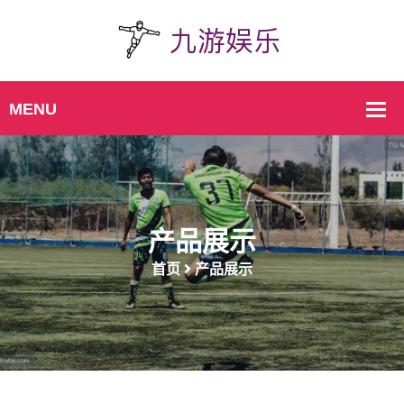
产品展示
首页
产品展示