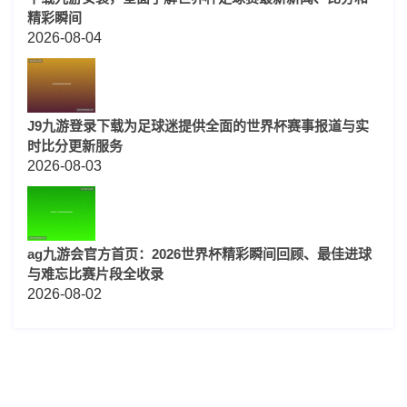
精彩瞬间
2026-08-04
J9九游登录下载为足球迷提供全面的世界杯赛事报道与实
时比分更新服务
2026-08-03
ag九游会官方首页：2026世界杯精彩瞬间回顾、最佳进球
与难忘比赛片段全收录
2026-08-02