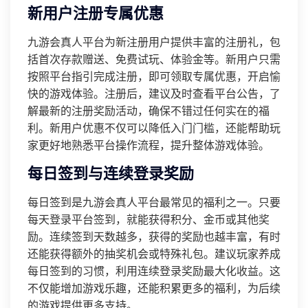
新用户注册专属优惠
九游会真人平台为新注册用户提供丰富的注册礼，包
括首次存款赠送、免费试玩、体验金等。新用户只需
按照平台指引完成注册，即可领取专属优惠，开启愉
快的游戏体验。注册后，建议及时查看平台公告，了
解最新的注册奖励活动，确保不错过任何实在的福
利。新用户优惠不仅可以降低入门门槛，还能帮助玩
家更好地熟悉平台操作流程，提升整体游戏体验。
每日签到与连续登录奖励
每日签到是九游会真人平台最常见的福利之一。只要
每天登录平台签到，就能获得积分、金币或其他奖
励。连续签到天数越多，获得的奖励也越丰富，有时
还能获得额外的抽奖机会或特殊礼包。建议玩家养成
每日签到的习惯，利用连续登录奖励最大化收益。这
不仅能增加游戏乐趣，还能积累更多的福利，为后续
的游戏提供更多支持。