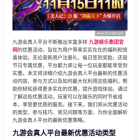
九游会真人平台不断推出丰富多样
九游娱乐集团官
网
的优惠活动，旨在为用户带来实实在在的福利和惊
喜体验。无论是新用户注册礼、每日签到奖励，还是
节日专属优惠，平台都力求让每一位玩家都能享受到
实惠。本文将详细介绍九游会真人平台最新的优惠活
动内容、参与方式以及如何最大化利用这些福利，帮
助你轻松获得更多实在的优惠，提升游戏体验。通过
了解这些优惠活动，玩家可以在娱乐的同时节省成
本，享受更优质的服务。接下来，我们将从优惠活动
的类型、参与技巧、常见问题等方面，为你全面解析
九游会真人平台的最新优惠策略。
九游会真人平台最新优惠活动类型