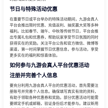
节日与特殊活动优惠
在重要节日或平台举办的特殊活动期间，九游会真人
平台会推出限时优惠、充值返利、抽奖赢大奖等多种
福利。比如春节、端午、中秋等传统节日，平台会推
出专属礼包和优惠券，帮助玩家享受节日氛围的同时
获得实在的奖励。关注平台公告和官方微信、微博等
渠道，第一时间掌握节日优惠信息，参与活动，享受
更多实在的福利和惊喜体验。
如何参与九游会真人平台优惠活动
注册并完善个人信息
要充分利用九游会真人平台的优惠活动，首先需要注
册账号并完善个人信息。确保填写真实有效的资料，
有助于领取各种优惠券和奖励。部分优惠活动可能需
要绑定手机或邮箱，验证身份后才能参与。建议新用