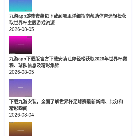
九游app游戏安装包下载到哪里详细指南帮助体育迷轻松获
取世界杯主题游戏资源
2026-08-05
九游app下载版官方下载安装让你轻松获取2026年世界杯赛
程、球队信息及精彩集锦
2026-08-05
下载九游安装，全面了解世界杯足球赛最新新闻、比分和
精彩瞬间
2026-08-04