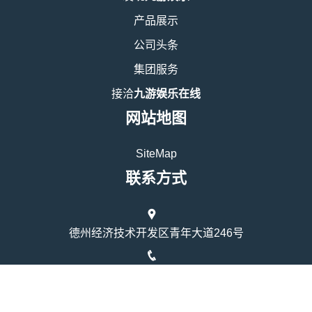
产品展示
公司头条
集团服务
接洽
九游娱乐在线
网站地图
SiteMap
联系方式
德州经济技术开发区青年大道246号
15604303764