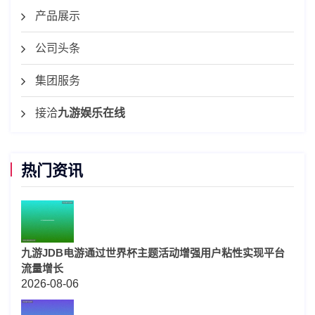
产品展示
公司头条
集团服务
接洽
九游娱乐在线
热门资讯
九游JDB电游通过世界杯主题活动增强用户粘性实现平台
流量增长
2026-08-06