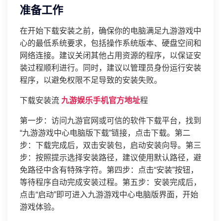
准备工作
在开始下载安装之前，确保你的电脑满足九游游戏中
心的最低系统要求，包括操作系统版本、硬盘空间和
网络连接。建议关闭其他占用资源的程序，以保证安
装过程顺利进行。同时，建议以管理员身份运行安装
程序，以避免权限不足导致的安装失败。
下载安装流
九游娱乐手机官方地址
程
第一步：访问九游官网或可信的软件下载平台，找到
“九游游戏中心电脑版下载”链接，点击下载。第二
步：下载完成后，双击安装包，启动安装向导。第三
步：按照提示选择安装路径，建议使用默认路径，避
免路径中含有特殊字符。第四步：点击“安装”按钮，
等待程序自动完成安装过程。第五步：安装完成后，
点击“启动”即可进入九游游戏中心电脑版界面，开始
游戏体验。