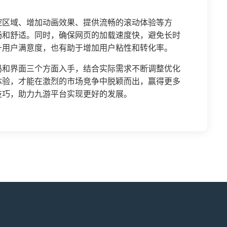
控区域、增加动画效果、提供流畅的滚动体验等方
畅和舒适。同时，确保网页的加载速度快，避免长时
升用户满意度，也有助于增加用户粘性和转化率。
码和界面三个方面入手，结合实际需求不断调整优化
体验，才能在激烈的市场竞争中脱颖而出，赢得更多
技巧，助力九游平台实现更好的发展。