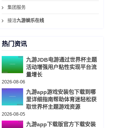
集团服务
接洽
九游娱乐在线
热门资讯
九游JDB电游通过世界杯主题
活动增强用户粘性实现平台流
量增长
2026-08-06
九游app游戏安装包下载到哪
里详细指南帮助体育迷轻松获
取世界杯主题游戏资源
2026-08-05
九游app下载版官方下载安装