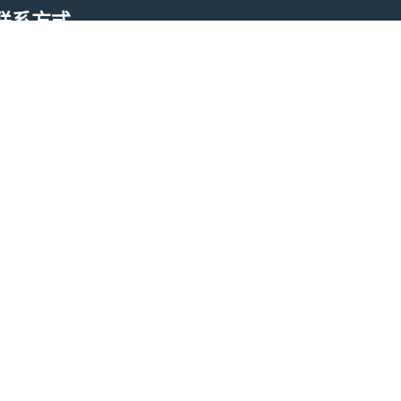
联系方式
德州经济技术开发区青年大道246号
15604303764
时间：上午9点至下午4点