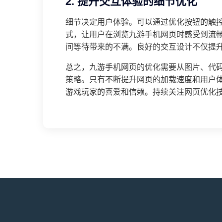
2. 提升交互体验的细节优化
细节决定用户体验。可以通过优化按钮的触
式，让用户在浏览九游手机网页时感受到流
间等待带来的不满。良好的交互设计不仅提
总之，九游手机网页的优化需要从图片、代
策略。只有不断提升网页的加载速度和用户
游戏玩家的喜爱和信赖。持续关注网页优化