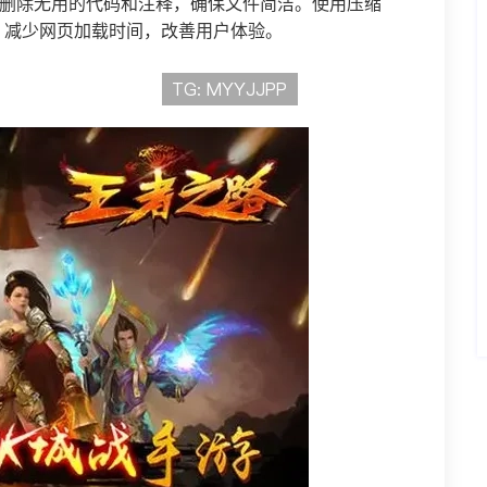
时删除无用的代码和注释，确保文件简洁。使用压缩
，减少网页加载时间，改善用户体验。