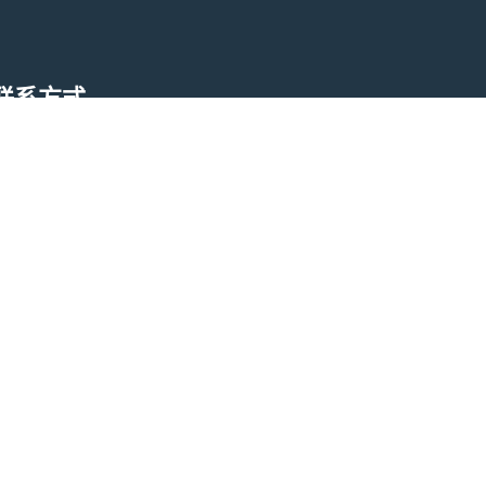
联系方式
德州经济技术开发区青年大道246号
15604303764
时间：上午9点至下午4点