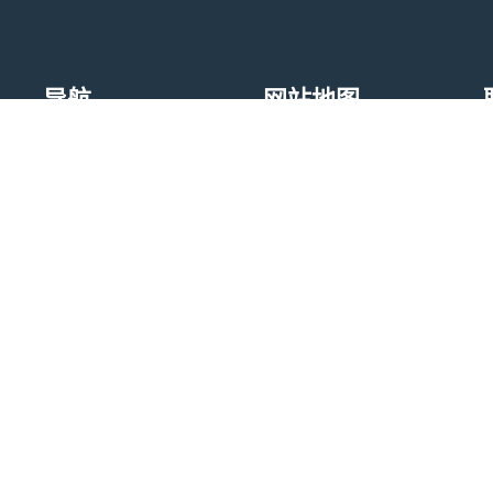
导航
网站地图
发现
九游娱乐
SiteMap
产品展示
公司头条
集团服务
接洽
九游娱乐在线