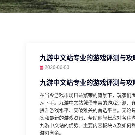
九游中文站专业的游戏评测与攻
2026-06-03
九游中文站专业的游戏评测与攻
在当今游戏市场日益繁荣的背景下，玩家们
从下手。九游中文站凭借丰富的游戏评测、
提升游戏水平、突破难关的首选平台。无论
案和最新的游戏资讯，帮助你轻松应对各种
九游中文站的优势、主要内容板块以及如何
游刃有余。