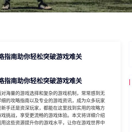
略指南助你轻松突破游戏难关
略指南助你轻松突破游戏难关
面对海量的游戏选择和复杂的游戏机制，常常感到无
详细的攻略指南以及专业的游戏资讯，成为众多玩家
是新手还是资深玩家，都能在这里找到实用的攻略方
游戏挑战，享受更流畅的游戏体验。本文将详细介绍
利用这些资源提升你的游戏水平，让你在游戏世界中