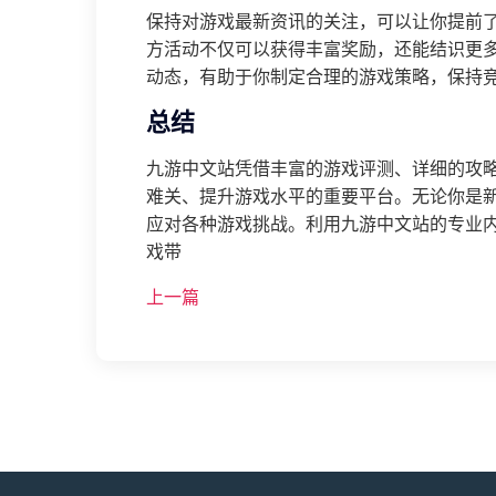
保持对游戏最新资讯的关注，可以让你提前
方活动不仅可以获得丰富奖励，还能结识更
动态，有助于你制定合理的游戏策略，保持
总结
九游中文站凭借丰富的游戏评测、详细的攻
难关、提升游戏水平的重要平台。无论你是
应对各种游戏挑战。利用九游中文站的专业
戏带
上一篇