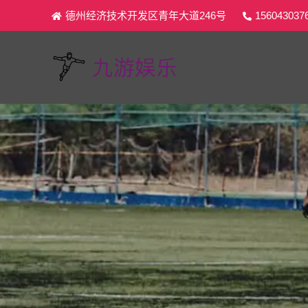
德州经济技术开发区青年大道246号
156043037