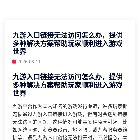
九游入口链接无法访问怎么办，提供
多种解决方案帮助玩家顺利进入游戏
世界
2026-06-11
九游入口链接无法访问怎么办，提供
多种解决方案帮助玩家顺利进入游戏
世界
九游平台作为国内知名的游戏发行渠道，许多玩家都
习惯通过九游入口链接进入游戏，但有时会遇到链接
无法访问的问题。这种情况可能由多种原因引起，比
如网络问题、浏览器设置、地区限制或九游服务器维
护等。遇到九游入口链接无法打开时，不必担心，本