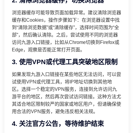
2. 清除浏览器缓存，切换浏览器
浏览器缓存可能导致页面加载异常。建议清除浏览器
缓存和Cookies，操作步骤如下：在浏览器设置中找
到“清除浏览数据”或“清除缓存”，选择时间范围为“全
部”，然后确认清除。之后，尝试使用不同的浏览器
访问九游入口链接，比如从Chrome切换到Firefox或
Edge，观察是否能正常打开页面。
3. 使用VPN或代理工具突破地区限制
如果发现九游入口链接在某些地区无法访问，可以尝
试使用VPN或代理工具，将IP地址切换到其他地
区。选择一个稳定的VPN服务，连接到允许访问九
游平台的地区，然后再次尝试访问链接。这种方法尤
其适合地区限制较严的国家或地区用户，但请确保使
用合法的VPN服务，避免违反相关法规。
4. 关注官方公告，等待维护结束