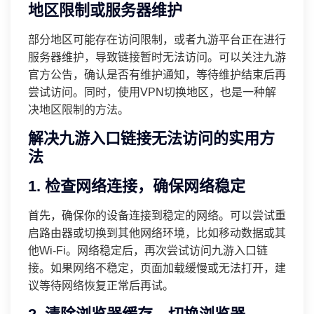
地区限制或服务器维护
部分地区可能存在访问限制，或者九游平台正在进行
服务器维护，导致链接暂时无法访问。可以关注九游
官方公告，确认是否有维护通知，等待维护结束后再
尝试访问。同时，使用VPN切换地区，也是一种解
决地区限制的方法。
解决九游入口链接无法访问的实用方
法
1. 检查网络连接，确保网络稳定
首先，确保你的设备连接到稳定的网络。可以尝试重
启路由器或切换到其他网络环境，比如移动数据或其
他Wi-Fi。网络稳定后，再次尝试访问九游入口链
接。如果网络不稳定，页面加载缓慢或无法打开，建
议等待网络恢复正常后再试。