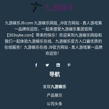
九游娱乐J9.com·九游娱乐网投_J9官方网站 - 真人游戏第
一品牌欢迎您，一起来感受九游娱乐集团官网
【303vybe.com】带来的快乐！欢迎来到九游娱乐网投和
我们一起体验九游娱乐在线、九游娱乐官方入口最优质的
在线服务！九游娱乐在线·J9官方网站 - 真人游戏第一品牌
欢迎您！
导航
发现
九游娱乐
产品展示
公司头条