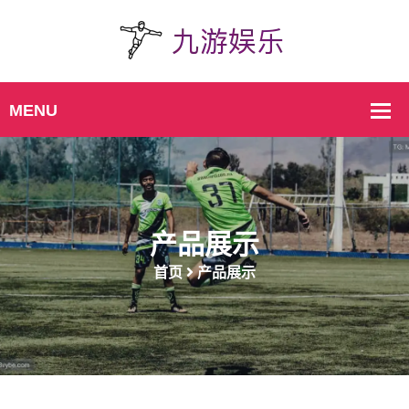
产品展示
首页
产品展示