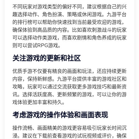
不同玩家对游戏类型的偏好不同，建议根据自己的兴
趣选择动作、角色扮演、策略或休闲游戏。九游平台
的排行榜可以帮助你快速找到当前最受欢迎的游戏，
确保体验到高品质的内容。比如喜欢刺激战斗的玩家
可以选择动作类游戏，而喜欢剧情和角色养成的玩家
则可以尝试RPG游戏。
关注游戏的更新和社区
优质手游不仅要有精良的画面和玩法，还应持续更新
内容，保持新鲜感。九游平台提供丰富的游戏社区和
攻略，玩家可以通过交流获取更多游戏技巧和最新资
讯。选择活跃度高、更新频繁的游戏，可以让你的游
戏体验更加丰富和持久。
考虑游戏的操作体验和画面表现
操作流畅、画面精美的游戏更容易吸引玩家长时间沉
浸。建议在下载前查看游戏的试玩视频或评价，确保