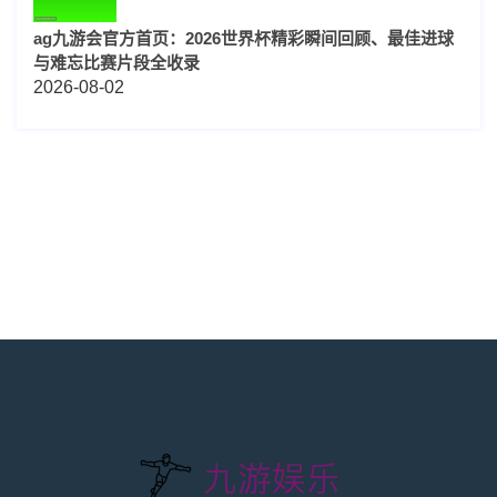
ag九游会官方首页：2026世界杯精彩瞬间回顾、最佳进球
与难忘比赛片段全收录
2026-08-02