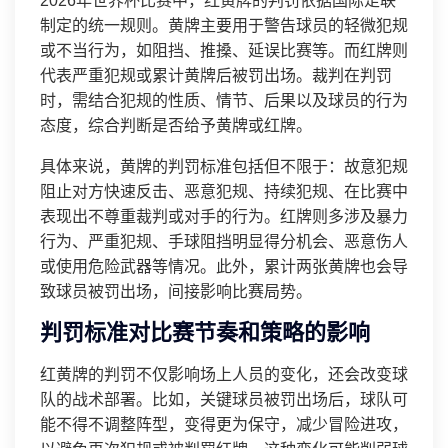
2026年世界杯比赛中，红黄牌的判罚依据国际足联
制定的统一规则。黄牌主要用于警告球员的轻微犯规
或不当行为，如阻挡、推搡、延误比赛等。而红牌则
代表严重犯规或累计黄牌后被罚出场。裁判在判罚
时，需结合犯规的性质、情节、后果以及球员的行为
态度，综合判断是否给予黄牌或红牌。
具体来说，黄牌的判罚标准包括但不限于：故意犯规
阻止对方快速反击、恶意犯规、持续犯规、在比赛中
表现出不尊重裁判或对手的行为。红牌则多涉及暴力
行为、严重犯规、手球阻挡明显得分机会、恶意伤人
或使用危险武器等情况。此外，累计两张黄牌也会导
致球员被罚出场，间接影响比赛局势。
判罚标准对比赛节奏和策略的影响
红黄牌的判罚不仅影响场上人员的变化，还会改变球
队的战术部署。比如，关键球员被罚出场后，球队可
能不得不调整阵型，变得更为保守，减少冒险进攻，