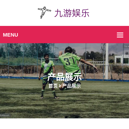
产品展示
首页
产品展示