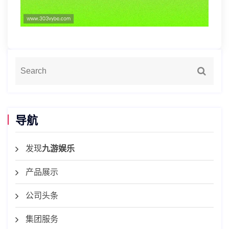
导航
发现
九游娱乐
产品展示
公司头条
集团服务