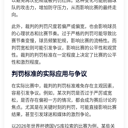
以避免再次犯规或被判罚红牌。这种变化可能削弱球
队的攻击力，增加防守压力，从而影响比赛的最终走
向。
此外，裁判的判罚尺度若偏严或偏宽，也会影响球员
的心理状态和比赛节奏。过于严格的判罚可能导致比
赛节奏变慢，球员频繁犯规，影响比赛的流畅性。而
判罚宽松则可能引发争议，影响比赛的公平性和观赏
性。裁判的判罚标准在一定程度上决定了比赛的公平
性和激烈程度。
判罚标准的实际应用与争议
在实际比赛中，裁判的判罚标准难免存在主观因素，
容易引发争议。例如，某次判罚是否过于严厉或宽
松，是否存在偏袒一方的情况，都会成为赛后讨论的
焦点。尤其是在关键时刻的判罚，可能直接影响比赛
结果，甚至引发球迷和媒体的激烈争论。
以2026年世界杯德国VS库拉索的比赛为例，某些关