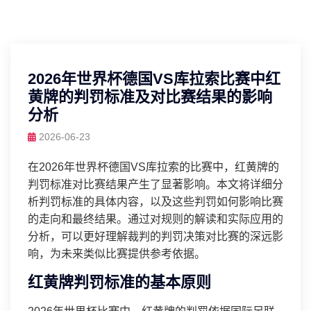
2026年世界杯德国VS库拉索比赛中红
黄牌的判罚标准及对比赛结果的影响
分析
2026-06-23
在2026年世界杯德国VS库拉索的比赛中，红黄牌的
判罚标准对比赛结果产生了显著影响。本文将详细分
析判罚标准的具体内容，以及这些判罚如何影响比赛
的走向和最终结果。通过对规则的解读和实际应用的
分析，可以更好理解裁判的判罚决策对比赛的深远影
响，为未来类似比赛提供参考依据。
红黄牌判罚标准的基本原则