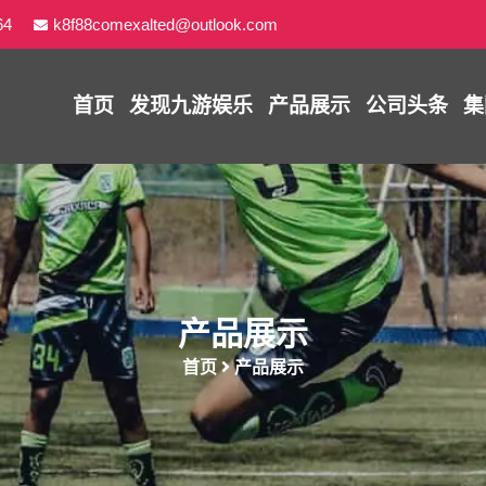
64
k8f88comexalted@outlook.com
首页
发现
九游娱乐
产品展示
公司头条
集
产品展示
首页
产品展示