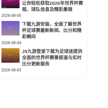
让你轻松获取2026年世界杯赛
程、球队信息及精彩集锦
2026-08-05
下载九游安装，全面了解世界
杯足球赛最新新闻、比分和精
彩瞬间
2026-08-04
J9九游登录下载为足球迷提供
全面的世界杯赛事报道与实时
比分更新服务
2026-08-03