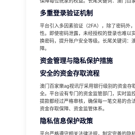
保障每位玩家的权益。长尾关键词：澳门百
多重登录验证机制
平台引入多因素验证（2FA），除了密码外
性。即使密码泄露，未经授权的登录也难以
换密码，提升账户安全等级。长尾关键词：
障。
资金管理与隐私保护措施
安全的资金存取流程
澳门百家樂ag视讯厅采用银行级别的资金存
全。平台设有专门的资金监管部门，实时监
提款都经过严格审核，确保每一笔交易的合
资金存取保障、资金监管体系。
隐私信息保护政策
平台严格遵守相关法律法规，制定完善的隐