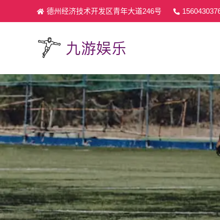
德州经济技术开发区青年大道246号
156043037