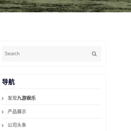
导航
发现
九游娱乐
产品展示
公司头条