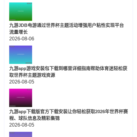
九游JDB电游通过世界杯主题活动增强用户粘性实现平台
流量增长
2026-08-06
九游app游戏安装包下载到哪里详细指南帮助体育迷轻松获
取世界杯主题游戏资源
2026-08-05
九游app下载版官方下载安装让你轻松获取2026年世界杯赛
程、球队信息及精彩集锦
2026-08-05