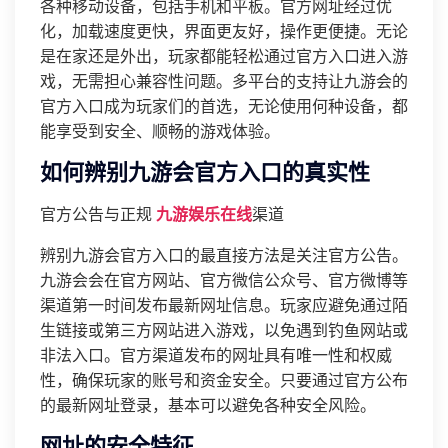
各种移动设备，包括手机和平板。官方网址经过优
化，加载速度更快，界面更友好，操作更便捷。无论
是在家还是外出，玩家都能轻松通过官方入口进入游
戏，无需担心兼容性问题。多平台的支持让九游会的
官方入口成为玩家们的首选，无论使用何种设备，都
能享受到安全、顺畅的游戏体验。
如何辨别九游会官方入口的真实性
官方公告与正规
九游娱乐在线
渠道
辨别九游会官方入口的最直接方法是关注官方公告。
九游会会在官方网站、官方微信公众号、官方微博等
渠道第一时间发布最新网址信息。玩家应避免通过陌
生链接或第三方网站进入游戏，以免遇到钓鱼网站或
非法入口。官方渠道发布的网址具有唯一性和权威
性，确保玩家的账号和资金安全。只要通过官方公布
的最新网址登录，基本可以避免各种安全风险。
网址的安全特征