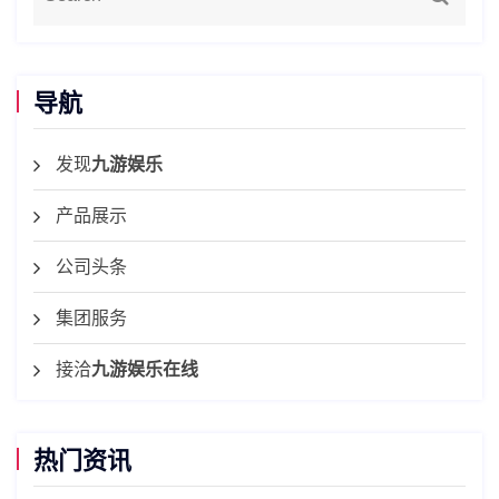
导航
发现
九游娱乐
产品展示
公司头条
集团服务
接洽
九游娱乐在线
热门资讯