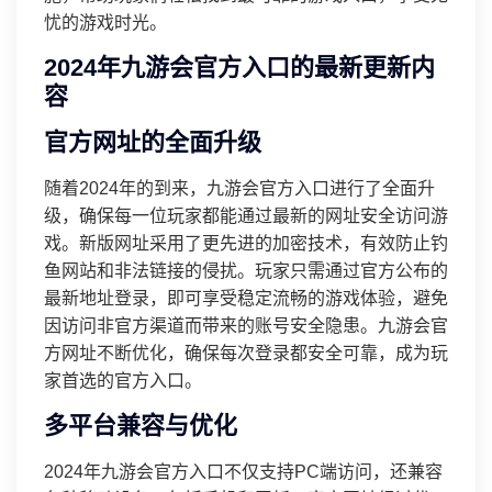
忧的游戏时光。
2024年九游会官方入口的最新更新内
容
官方网址的全面升级
随着2024年的到来，九游会官方入口进行了全面升
级，确保每一位玩家都能通过最新的网址安全访问游
戏。新版网址采用了更先进的加密技术，有效防止钓
鱼网站和非法链接的侵扰。玩家只需通过官方公布的
最新地址登录，即可享受稳定流畅的游戏体验，避免
因访问非官方渠道而带来的账号安全隐患。九游会官
方网址不断优化，确保每次登录都安全可靠，成为玩
家首选的官方入口。
多平台兼容与优化
2024年九游会官方入口不仅支持PC端访问，还兼容