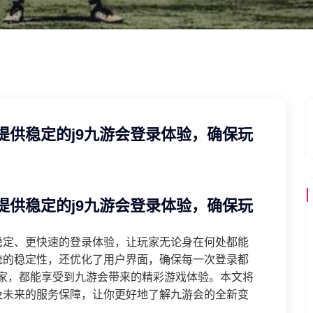
提供稳定的j9九游会登录体验，确保玩
提供稳定的j9九游会登录体验，确保玩
稳定、更快速的登录体验，让玩家无论身在何处都能
统的稳定性，还优化了用户界面，确保每一次登录都
e 玩家，都能享受到九游会带来的精彩游戏体验。本文将
及未来的服务保障，让你更好地了解九游会的全新变