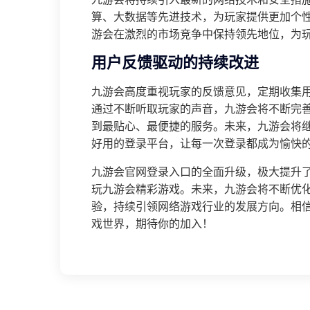
算、大数据等先进技术，为玩家提供更加个
游会在激烈的市场竞争中保持领先地位，为
用户反馈驱动的持续改进
九游会高度重视玩家的反馈意见，定期收集
通过不断听取玩家的声音，九游会将不断完
到最贴心、最便捷的服务。未来，九游会将
好用的登录平台，让每一次登录都成为愉快
九游会官网登录入口的全面升级，极大提升
玩九游会精彩游戏。未来，九游会将不断优
验，持续引领网络游戏行业的发展方向。相
戏世界，期待你的加入！