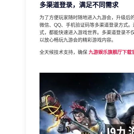
多渠道登录，满足不同需求
为了方便玩家随时随地进入九游会，升级后
微信、QQ、手机验证码等多渠道登录方式
式，都能快速进入游戏世界。多渠道登录不
以放心畅玩九游会的精彩游戏内容。
全天候技术支持，确保
九游娱乐旗舰厅下载