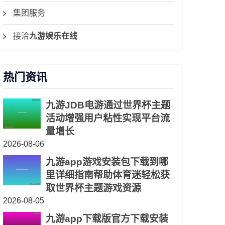
集团服务
接洽
九游娱乐在线
热门资讯
九游JDB电游通过世界杯主题
活动增强用户粘性实现平台流
量增长
2026-08-06
九游app游戏安装包下载到哪
里详细指南帮助体育迷轻松获
取世界杯主题游戏资源
2026-08-05
九游app下载版官方下载安装