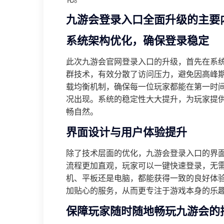
九游会登录入口全面升级的主要
系统架构优化，确保登录稳定
此次九游会官网登录入口的升级，首先在系
群技术，有效分散了访问压力，避免因高峰
载均衡机制，确保每一位玩家都能在第一时
况出现。系统的稳定性大大提升，为玩家提
畅自然。
界面设计与用户体验提升
除了技术层面的优化，九游会登录入口的界
流程更加直观，玩家可以一键快速登录，无
机、平板还是电脑，都能获得一致的良好体
加贴心的服务，从而更专注于游戏本身的乐
保障玩家随时随地畅玩九游会的