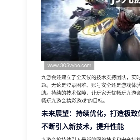
九游会还建立了全天候的技术支持团队，实
题。无论是登录困难、账号安全还是游戏体
助。持续的技术保障，让玩家无忧畅玩九游会
畅玩九游会精彩游戏”的目标。
未来展望：持续优化，打造极致
不断引入新技术，提升性能
九游会将持续引入最新的网络技术和安全措