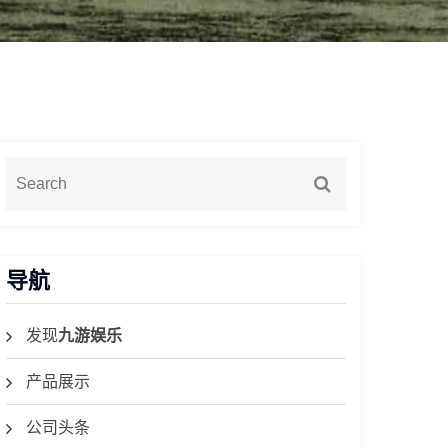
导航
发现
九游娱乐
产品展示
公司头条