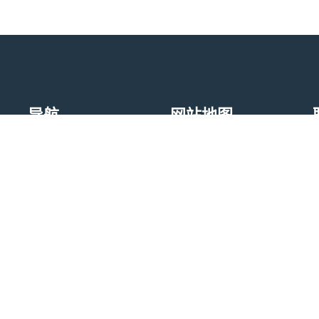
导航
网站地图
发现
九游娱乐
SiteMap
产品展示
公司头条
集团服务
接洽
九游娱乐在线