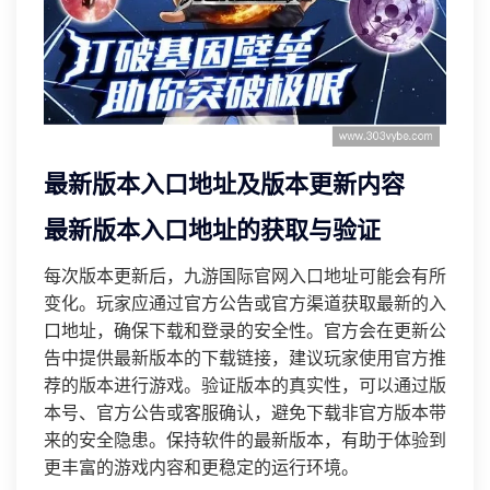
最新版本入口地址及版本更新内容
最新版本入口地址的获取与验证
每次版本更新后，九游国际官网入口地址可能会有所
变化。玩家应通过官方公告或官方渠道获取最新的入
口地址，确保下载和登录的安全性。官方会在更新公
告中提供最新版本的下载链接，建议玩家使用官方推
荐的版本进行游戏。验证版本的真实性，可以通过版
本号、官方公告或客服确认，避免下载非官方版本带
来的安全隐患。保持软件的最新版本，有助于体验到
更丰富的游戏内容和更稳定的运行环境。