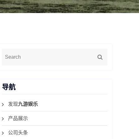
导航
发现
九游娱乐
产品展示
公司头条