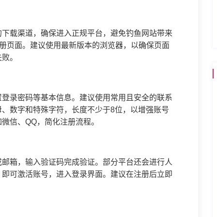
的下载渠道，确保进入正规平台，避免钓鱼网站带来
注册页面。建议使用最新版本的浏览器，以确保页面
失败。
置登录密码等基本信息。建议使用常用且安全的联系
母、数字和特殊字符，长度不少于8位，以增强账号
微信、QQ，简化注册流程。
或邮箱，输入验证码完成验证。部分平台还会进行人
，即可激活账号，进入登录界面。建议在注册后立即