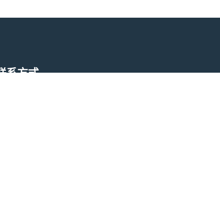
联系方式
德州经济技术开发区青年大道246号
15604303764
时间：上午9点至下午4点