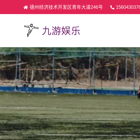
德州经济技术开发区青年大道246号
156043037