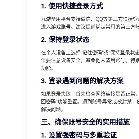
1. 使用快捷登录方式
九游备用平台支持微信、QQ等第三方快捷
进入游戏账号。建议提前绑定常用的第三方
2. 保持登录状态
在个人设备上选择“记住密码”或“保持登录状
但要注意设备安全，避免他人盗用账号。特
功能。
3. 登录遇到问题的解决方案
如果登录失败，首先检查网络连接是否正常，
回密码”功能重置。遇到账号异常或被封禁，
解决问题。
三、确保账号安全的实用措施
1. 设置强密码与多重验证