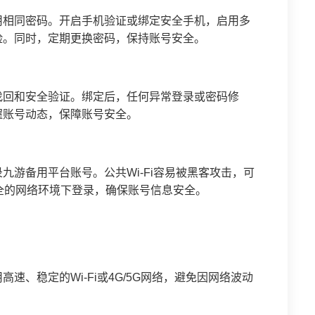
用相同密码。开启手机验证或绑定安全手机，启用多
险。同时，定期更换密码，保持账号安全。
找回和安全验证。绑定后，任何异常登录或密码修
握账号动态，保障账号安全。
九游备用平台账号。公共Wi-Fi容易被黑客攻击，可
全的网络环境下登录，确保账号信息安全。
速、稳定的Wi-Fi或4G/5G网络，避免因网络波动