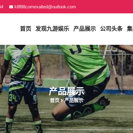
64
k8f88comexalted@outlook.com
首页
发现
九游娱乐
产品展示
公司头条
集
产品展示
首页
产品展示