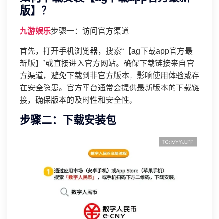
版】？
九游娱乐
步骤一：访问官方渠道
首先，打开手机浏览器，搜索“【ag下载app官方最
新版】”或直接进入官方网站。确保下载链接来自官
方渠道，避免下载到非官方版本，影响使用体验或存
在安全隐患。官方平台通常会提供最新版本的下载链
接，确保版本的及时性和安全性。
步骤二：下载安装包