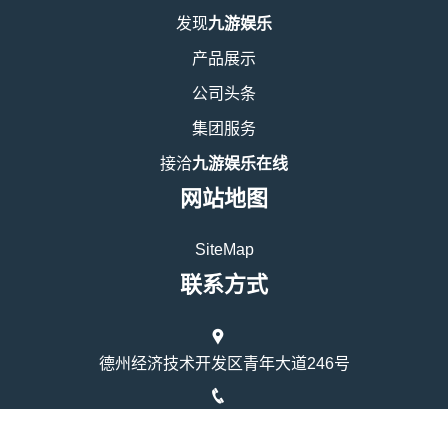
发现
九游娱乐
产品展示
公司头条
集团服务
接洽
九游娱乐在线
网站地图
SiteMap
联系方式
德州经济技术开发区青年大道246号
15604303764