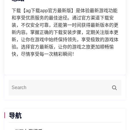
下载【ag下载app官方最新版】是体验最新游戏功能
和享受优质服务的最佳途径。通过官方渠道下载安
装，不仅安全可靠，还能第一时间获得最新版本的更
新内容。掌握正确的下载安装步骤，定期关注版本更
新，让你在游戏中始终保持领先，享受极致的游戏体
验。选择官方最新版，让你的游戏之旅更加顺畅愉
快，尽情享受每一次精彩瞬间！
导航