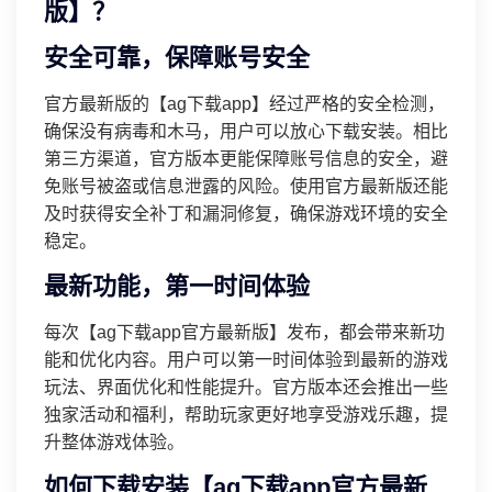
版】？
安全可靠，保障账号安全
官方最新版的【ag下载app】经过严格的安全检测，
确保没有病毒和木马，用户可以放心下载安装。相比
第三方渠道，官方版本更能保障账号信息的安全，避
免账号被盗或信息泄露的风险。使用官方最新版还能
及时获得安全补丁和漏洞修复，确保游戏环境的安全
稳定。
最新功能，第一时间体验
每次【ag下载app官方最新版】发布，都会带来新功
能和优化内容。用户可以第一时间体验到最新的游戏
玩法、界面优化和性能提升。官方版本还会推出一些
独家活动和福利，帮助玩家更好地享受游戏乐趣，提
升整体游戏体验。
如何下载安装【ag下载app官方最新