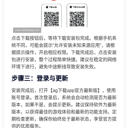
点击下载按钮后，等待下载安装包完成。根据手机系
统不同，可能会提示“允许安装未知来源应用”，请根
据提示操作，开启相应权限。下载完成后，点击安装
包进行安装，整个过程简单快捷。建议在稳定的网络
环境下进行，避免中途断线导致安装失败。
步骤三：登录与更新
安装完成后，打开【ag下载app官方最新版】，使用
账号登录。首次登录后，系统会自动检测是否为最新
版本，如果不是，会提示更新。建议保持软件为最新
版本，以获得最佳的游戏体验和最新的功能支持。定
期检查更新，确保你始终处于最新状态，享受官方提
供的优质服务。