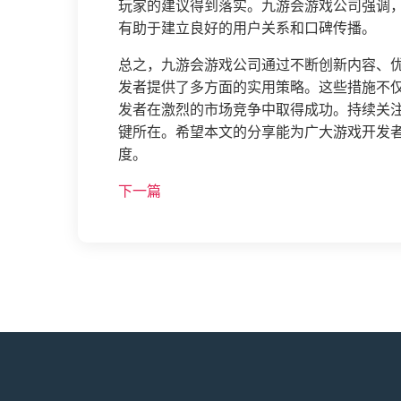
玩家的建议得到落实。九游会游戏公司强调
有助于建立良好的用户关系和口碑传播。
总之，九游会游戏公司通过不断创新内容、
发者提供了多方面的实用策略。这些措施不
发者在激烈的市场竞争中取得成功。持续关
键所在。希望本文的分享能为广大游戏开发
度。
下一篇