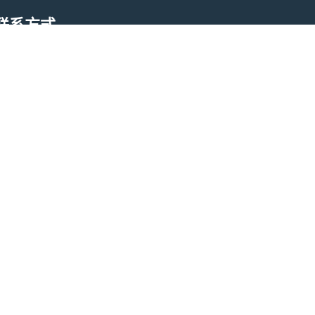
联系方式
德州经济技术开发区青年大道246号
15604303764
时间：上午9点至下午4点