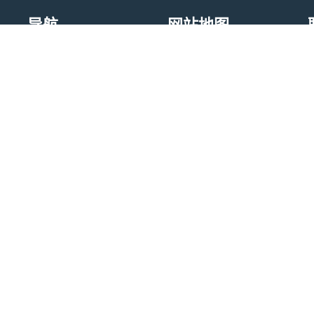
导航
网站地图
发现
九游娱乐
SiteMap
产品展示
公司头条
集团服务
接洽
九游娱乐在线
游娱乐网投_J9官方网站 - 真人