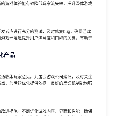
畅的游戏体验能有效降低玩家流失率，提升整体游戏
发者应进行充分的测试，及时修复bug，确保游戏
的游戏环境是提升用户满意度和口碑的关键，有助于
化产品
渠道收集玩家意见。九游会游戏公司建议，及时关注
痛点，为后续优化提供依据。良好的反馈机制能增强
的改进措施。不断优化游戏内容、界面和性能，确保