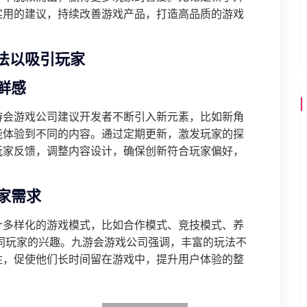
实用的建议，持续改善游戏产品，打造高品质的游戏
法以吸引玩家
鲜感
游会游戏公司建议开发者不断引入新元素，比如新角
能体验到不同的内容。通过定期更新，激发玩家的探
玩家反馈，调整内容设计，确保创新符合玩家偏好，
玩家需求
计多样化的游戏模式，比如合作模式、竞技模式、养
同玩家的兴趣。九游会游戏公司强调，丰富的玩法不
性，促使他们长时间留在游戏中，提升用户体验的整