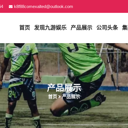
64
k8f88comexalted@outlook.com
首页
发现
九游娱乐
产品展示
公司头条
集
产品展示
首页
产品展示