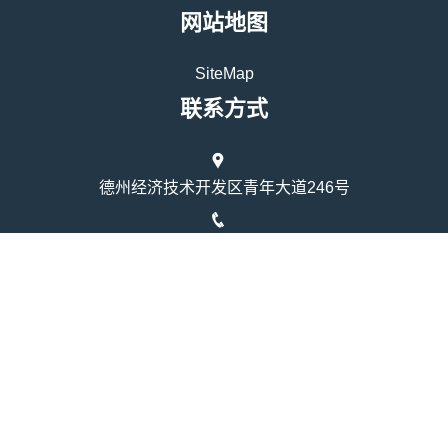
网站地图
SiteMap
联系方式
德州经济技术开发区青年大道246号
15604303764
时间：上午9点至下午4点
Copyright © 2026 - 版权所有
九游娱乐J9.com·九游娱乐网投