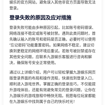
娱乐的官方网站，避免误入其他非官方页面导致无法
登录。
登录失败的原因及应对措施
登录失败可能由多种原因引起，比如账号密码错误、
网络连接不稳定或账号被封禁。遇到此类问题时，首
先确认输入的账号和密码是否正确，必要时可以使用
“忘记密码”功能重置密码。如果网络不稳定，建议切
换到更稳定的网络环境后重试。若账号被封禁或存在
其他安全问题，应联系九游娱乐客服进行咨询和解
决，确保账号安全正常使用。
通过以上详细介绍，用户可以轻松掌握九游娱乐网页
版登录界面的布局和操作流程，快速找到登录入口，
顺利进入游戏世界。掌握正确的登录技巧，不仅能提
升游戏体验，还能有效避免常见的登录问题，让你在
九游娱乐的游戏旅程中畅快无阻。祝愿每位玩家都能
在九游娱乐中找到属于自己的快乐时光！