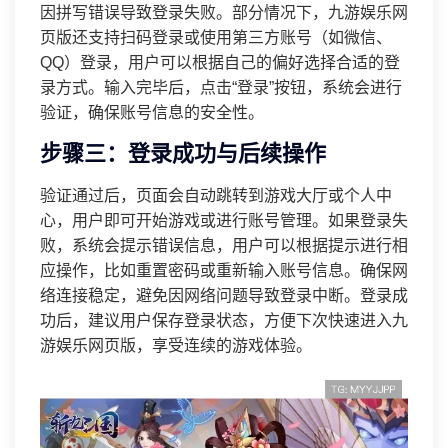
因拼写错误导致登录失败。部分情况下，九游娱乐网
页版还支持扫码登录或使用第三方账号（如微信、
QQ）登录，用户可以根据自己的偏好选择合适的登
录方式。输入完毕后，点击“登录”按钮，系统会进行
验证，确保账号信息的安全性。
步骤三：登录成功与后续操作
验证通过后，页面会自动跳转到游戏大厅或个人中
心，用户即可开始游戏或进行账号管理。如果登录失
败，系统会提示错误信息，用户可以根据提示进行相
应操作，比如重置密码或重新输入账号信息。确保网
络连接稳定，避免因网络问题导致登录中断。登录成
功后，建议用户保存登录状态，方便下次快速进入九
游娱乐网页版，享受连续的游戏体验。