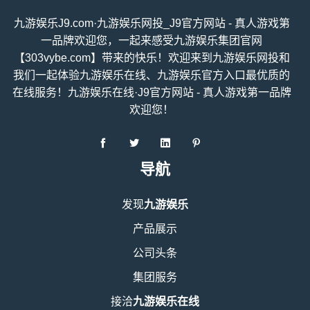
九游娱乐J9.com·九游娱乐网投_J9官方网站 - 真人游戏第
一品牌欢迎您，一起来感受九游娱乐集团官网
【303vybe.com】带来的快乐！欢迎来到九游娱乐网投和
我们一起体验九游娱乐在线、九游娱乐官方入口最优质的
在线服务！九游娱乐在线·J9官方网站 - 真人游戏第一品牌
欢迎您！
导航
发现
九游娱乐
产品展示
公司头条
集团服务
接洽
九游娱乐在线