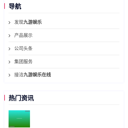
导航
发现
九游娱乐
产品展示
公司头条
集团服务
接洽
九游娱乐在线
热门资讯