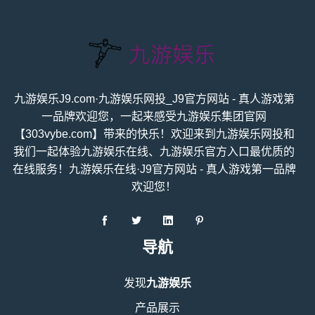
九游娱乐J9.com·九游娱乐网投_J9官方网站 - 真人游戏第
一品牌欢迎您，一起来感受九游娱乐集团官网
【303vybe.com】带来的快乐！欢迎来到九游娱乐网投和
我们一起体验九游娱乐在线、九游娱乐官方入口最优质的
在线服务！九游娱乐在线·J9官方网站 - 真人游戏第一品牌
欢迎您！
导航
发现
九游娱乐
产品展示