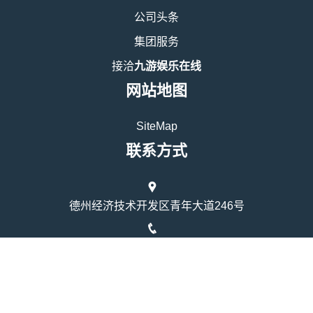
公司头条
集团服务
接洽
九游娱乐在线
网站地图
SiteMap
联系方式
德州经济技术开发区青年大道246号
15604303764
时间：上午9点至下午4点