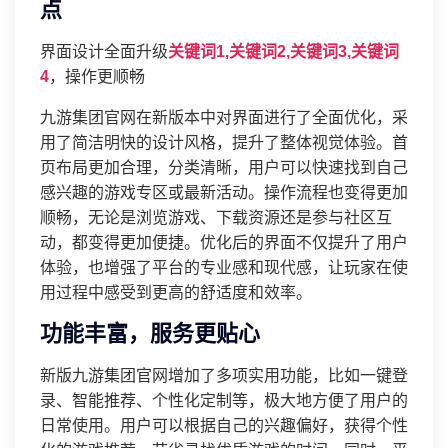
点
界面设计全面升级
关键词1,关键词2,关键词3,关键词
4
，操作更顺畅
九游集团官网在新版本中对界面进行了全面优化，采
用了简洁明快的设计风格，提升了整体视觉体验。首
页布局更加合理，分类清晰，用户可以快速找到自己
感兴趣的游戏专区或最新活动。操作流程也变得更加
顺畅，无论是浏览游戏、下载资源还是参与社区互
动，都变得更加便捷。优化后的界面不仅提升了用户
体验，也增强了平台的专业感和现代感，让玩家在使
用过程中感受到更高的舒适度和效率。
功能丰富，服务更贴心
新版九游集团官网增加了多项实用功能，比如一键登
录、智能推荐、个性化定制等，极大地方便了用户的
日常使用。用户可以根据自己的兴趣偏好，获得个性