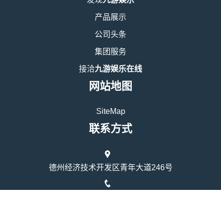
产品展示
公司头条
集团服务
接洽
九游娱乐在线
网站地图
SiteMap
联系方式
德州经济技术开发区青年大道246号
15604303764