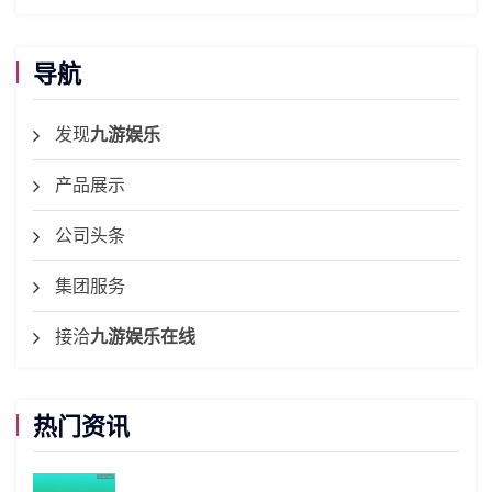
导航
发现
九游娱乐
产品展示
公司头条
集团服务
接洽
九游娱乐在线
热门资讯