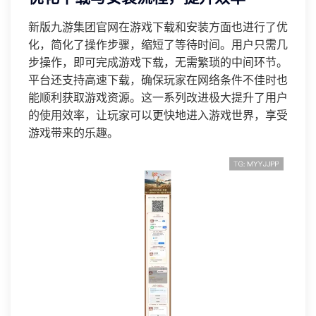
新版九游集团官网在游戏下载和安装方面也进行了优
化，简化了操作步骤，缩短了等待时间。用户只需几
步操作，即可完成游戏下载，无需繁琐的中间环节。
平台还支持高速下载，确保玩家在网络条件不佳时也
能顺利获取游戏资源。这一系列改进极大提升了用户
的使用效率，让玩家可以更快地进入游戏世界，享受
游戏带来的乐趣。