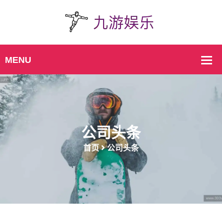
公司头条
首页
公司头条