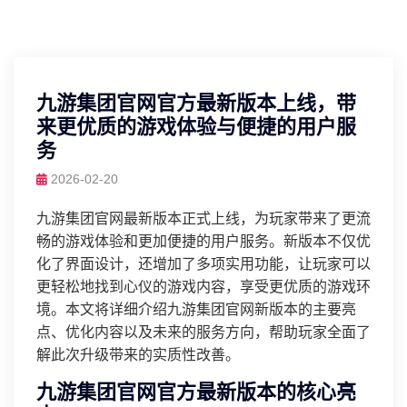
九游集团官网官方最新版本上线，带
来更优质的游戏体验与便捷的用户服
务
2026-02-20
九游集团官网最新版本正式上线，为玩家带来了更流
畅的游戏体验和更加便捷的用户服务。新版本不仅优
化了界面设计，还增加了多项实用功能，让玩家可以
更轻松地找到心仪的游戏内容，享受更优质的游戏环
境。本文将详细介绍九游集团官网新版本的主要亮
点、优化内容以及未来的服务方向，帮助玩家全面了
解此次升级带来的实质性改善。
九游集团官网官方最新版本的核心亮