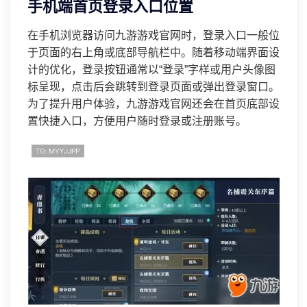
手机端首页登录入口位置
在手机浏览器访问九游游戏官网时，登录入口一般位
于页面的右上角或底部导航栏中。随着移动端界面设
计的优化，登录按钮通常以“登录”字样或用户头像图
标呈现，点击后会跳转到登录页面或弹出登录窗口。
为了提升用户体验，九游游戏官网还会在首页底部设
置快捷入口，方便用户随时登录或注册账号。