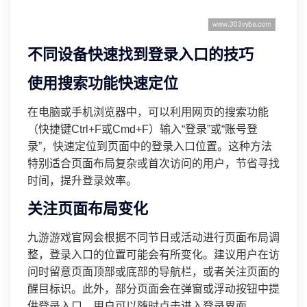
不同设备快速找到登录入口的技巧
使用搜索功能快速定位
在电脑或手机浏览器中，可以利用网页的搜索功能
（快捷键Ctrl+F或Cmd+F）输入“登录”或“账号登
录”，快速定位到页面中的登录入口位置。这种方法
特别适合页面布局复杂或首次访问的用户，节省寻找
时间，提升登录效率。
关注页面布局变化
九游游戏官网会根据不同节日或活动进行页面布局调
整，登录入口的位置可能会有所变化。建议用户在访
问时留意页面顶部或底部的导航栏，或者关注页面的
醒目标识。此外，部分页面会在弹窗或浮动按钮中提
供登录入口，用户可以随时点击进入登录界面。