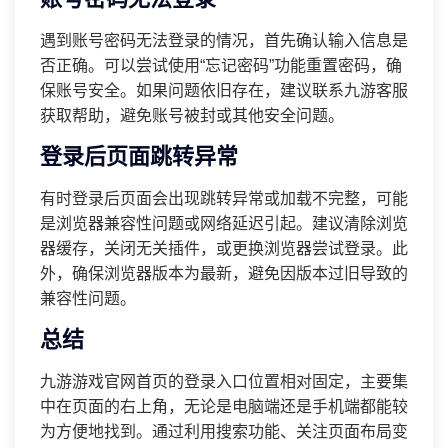
遇到账号密码无法登录的情况，首先确认输入信息是
否正确。可以尝试使用“忘记密码”功能重置密码，确
保账号安全。如果问题依旧存在，建议联系九游客服
获取帮助，避免账号被封或其他安全问题。
登录后页面跳转异常
有时登录后页面会出现跳转异常或加载不完整，可能
是浏览器兼容性问题或网络延迟引起。建议清除浏览
器缓存，关闭无关插件，或更换浏览器尝试登录。此
外，确保浏览器版本为最新，避免因版本过旧导致的
兼容性问题。
总结
九游游戏官网首页的登录入口位置相对固定，主要集
中在页面的右上角，无论是电脑端还是手机端都能较
为方便地找到。通过利用搜索功能、关注页面布局变