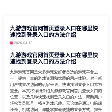
九游游戏官网首页登录入口在哪里快
速找到登录入口的方法介绍
2026-04-12
九游游戏官网首页登录入口在哪里快
速找到登录入口的方法介绍
九游游戏官网是众多游戏爱好者首选的游戏平台之
一，提供丰富的游戏资源和优质的用户体验。对于新
用户或首次访问的玩家来说，快速找到登录入口尤为
重要。本文将详细介绍九游游戏官网首页登录入口的
位置，以及几种快速找到登录入口的方法，帮助用户
轻松登录账号，畅享游戏乐趣。无论你是通过电脑端
还是手机端访问，都能掌握最便捷的登录方式，提升