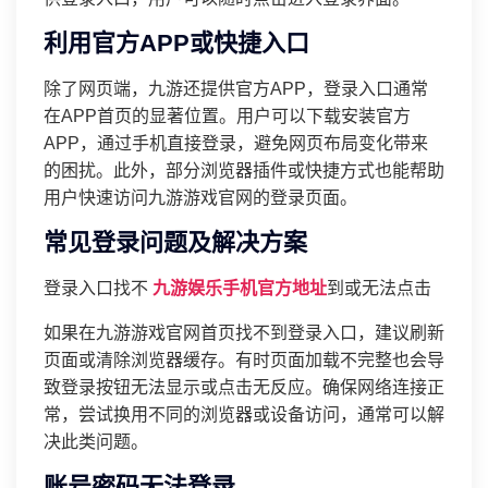
利用官方APP或快捷入口
除了网页端，九游还提供官方APP，登录入口通常
在APP首页的显著位置。用户可以下载安装官方
APP，通过手机直接登录，避免网页布局变化带来
的困扰。此外，部分浏览器插件或快捷方式也能帮助
用户快速访问九游游戏官网的登录页面。
常见登录问题及解决方案
登录入口找不
九游娱乐手机官方地址
到或无法点击
如果在九游游戏官网首页找不到登录入口，建议刷新
页面或清除浏览器缓存。有时页面加载不完整也会导
致登录按钮无法显示或点击无反应。确保网络连接正
常，尝试换用不同的浏览器或设备访问，通常可以解
决此类问题。
账号密码无法登录