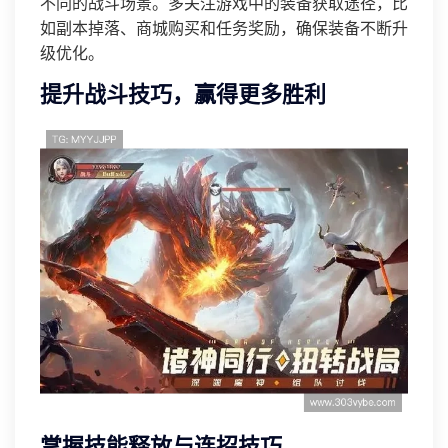
不同的战斗场景。多关注游戏中的装备获取途径，比
如副本掉落、商城购买和任务奖励，确保装备不断升
级优化。
提升战斗技巧，赢得更多胜利
掌握技能释放与连招技巧