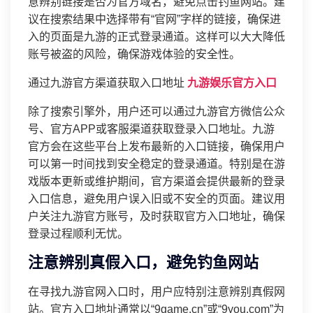
意辨别链接是否为官方域名，避免点击钓鱼网站。建
议在搜索结果中选择带有“官网”字样的链接，确保进
入的页面是九游的正式登录通道。这样可以大大降低
账号被盗的风险，确保游戏体验的安全性。
通过九游官方渠道获取入口地址
九游娱乐官方入口
除了搜索引擎外，用户还可以通过九游官方微信公众
号、官方APP或客服渠道获取登录入口地址。九游
官方会在这些平台上发布最新的入口链接，确保用户
可以第一时间找到安全稳定的登录通道。特别是在游
戏版本更新或维护期间，官方渠道会提供最新的登录
入口信息，避免用户误入旧或不安全的页面。建议用
户关注九游官方账号，及时获取官方入口地址，确保
登录过程顺利无忧。
注意辨别真假入口，避免钓鱼网站
在寻找九游官网入口时，用户应特别注意辨别真假网
站。官方入口地址通常以“9game.cn”或“9you.com”为