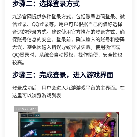
步骤二：选择登录方式
九游官网提供多种登录方式，包括账号密码登录、微
信登录、QQ登录等。用户可以根据自己的偏好选择
合适的登录方式。建议使用官方推荐的登录方式，确
保账号信息的安全。登录前，确认输入的账号和密码
无误，避免因输入错误导致登录失败。使用微信或
QQ登录时，系统会自动授权，操作简便，安全性也
较高。
步骤三：完成登录，进入游戏界面
登录成功后，用户会进入九游游戏平台的主界面。在
这里可以浏览游戏列表