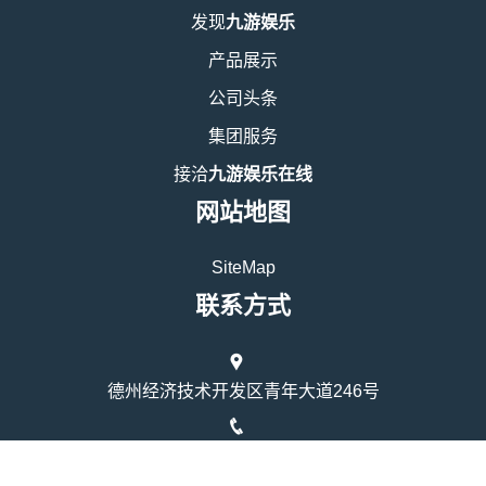
发现
九游娱乐
产品展示
公司头条
集团服务
接洽
九游娱乐在线
网站地图
SiteMap
联系方式
德州经济技术开发区青年大道246号
15604303764