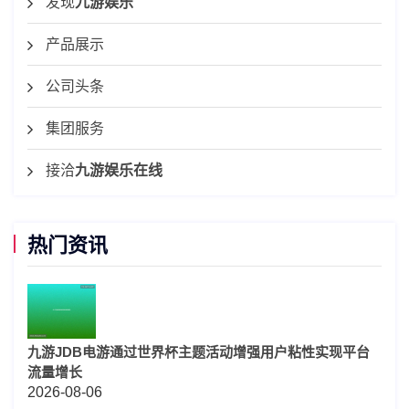
发现
九游娱乐
产品展示
公司头条
集团服务
接洽
九游娱乐在线
热门资讯
九游JDB电游通过世界杯主题活动增强用户粘性实现平台
流量增长
2026-08-06