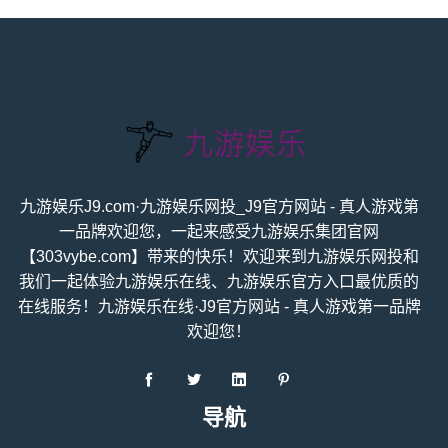
九游娱乐J9.com·九游娱乐网投_J9官方网站 - 真人游戏第
一品牌欢迎您，一起来感受九游娱乐集团官网
【303vybe.com】带来的快乐！欢迎来到九游娱乐网投和
我们一起体验九游娱乐在线、九游娱乐官方入口最优质的
在线服务！九游娱乐在线·J9官方网站 - 真人游戏第一品牌
欢迎您！
导航