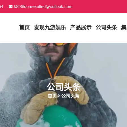
64
k8f88comexalted@outlook.com
首页
发现
九游娱乐
产品展示
公司头条
集
公司头条
首页
公司头条