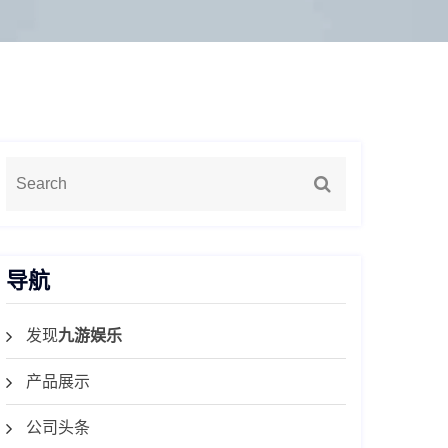
导航
发现
九游娱乐
产品展示
公司头条