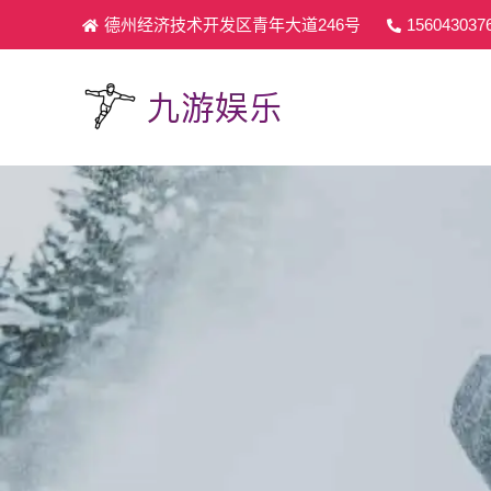
德州经济技术开发区青年大道246号
156043037