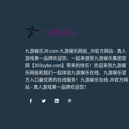
九游娱乐J9.com·九游娱乐网投_J9官方网站 - 真人
游戏第一品牌欢迎您，一起来感受九游娱乐集团官
网【303vybe.com】带来的快乐！欢迎来到九游娱
乐网投和我们一起体验九游娱乐在线、九游娱乐官
方入口最优质的在线服务！九游娱乐在线·J9官方网
站 - 真人游戏第一品牌欢迎您！