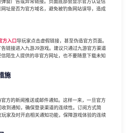
量弹窗广告或异常链接。页面底部会显示官方认证信
意网址是否为官方域名，避免被钓鱼网站误导，造成
官方入口
导玩家点击虚假链接，甚至伪造官方页面。
告链接进入九游J9游戏。建议只通过九游官方渠道
轻信陌生人提供的非官方网址，也不要随意下载未知
。
措施
游官方的新闻推送或邮件通知。这样一来，一旦官方
间收到通知，确保登录渠道的连续性。订阅方式简
议玩家及时开启相关通知功能，保障游戏体验的连续