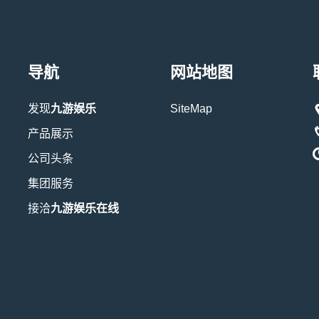
导航
网站地图
发现
九游娱乐
SiteMap
产品展示
公司头条
集团服务
接洽
九游娱乐在线