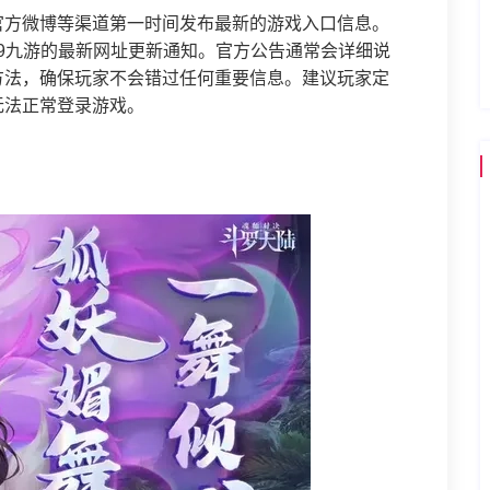
官方微博等渠道第一时间发布最新的游戏入口信息。
9九游的最新网址更新通知。官方公告通常会详细说
方法，确保玩家不会错过任何重要信息。建议玩家定
无法正常登录游戏。