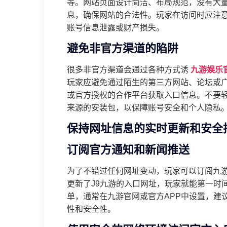
等。网站页面设计简洁、布局规范，没有大
息，确保网站的合法性。玩家在访问时应注
账号信息泄露或财产损失。
避免非官方渠道的陷阱
很多非官方渠道会通过各种方式诱
九游娱乐
玩家应避免通过陌生的第三方网站、论坛或广
或官方授权的合作平台获取入口信息。不要
来源的安装包，以保障账号安全和个人隐私
保持网址信息的实时更新和安全
订阅官方通知和新闻推送
为了不错过任何网址变动，玩家可以订阅九
更新了J9九游的入口网址，玩家就能第一时
单，通常在九游官网或官方APP中设置，建
性和安全性。