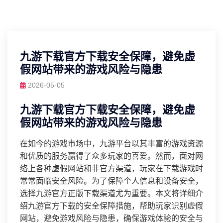
九游下载官方下载安全保障，避免虚
假网站带来的游戏风险与隐患
2026-05-05
九游下载官方下载安全保障，避免虚
假网站带来的游戏风险与隐患
在如今的游戏市场中，九游平台以其丰富的游戏资源
和优质的服务赢得了众多玩家的喜爱。然而，面对网
络上各种虚假网站和非官方渠道，玩家在下载游戏时
常常面临安全风险。为了保障个人信息和设备安全，
选择九游官方正版下载渠道尤为重要。本文将详细介
绍九游官方下载的安全保障措施，帮助玩家识别虚假
网站，避免游戏风险与隐患，确保游戏体验的安全与