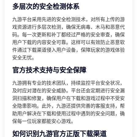
多层次的安全检测体系
九游平台采用先进的安全检测技术，对所有上传的游
戏资源进行多层次检测，确保无病毒、木马和恶意代
码。每一次更新和补丁都经过严格的安全审查，确保
用户下载的内容安全可靠。这样可以有效防止恶意软
件通过下载渠道侵入用户设备，保障玩家的游戏体验
安全无忧。
官方技术支持与安全保障
九游拥有专业的技术团队，持续监控平台安全状况，
及时应对潜在的安全威胁。平台还会定期进行安全漏
洞扫描和修复，确保用户在下载和游戏过程中不受安
全隐患影响。此外，九游还提供完善的客服支持，帮
助用户解决在下载和使用过程中遇到的安全问题，确
保每一位玩家都能安心游戏。
如何识别九游官方正版下载渠道