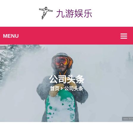
公司头条
首页
公司头条