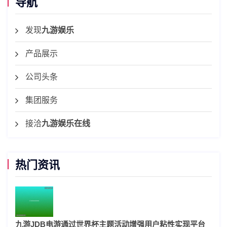
导航
发现
九游娱乐
产品展示
公司头条
集团服务
接洽
九游娱乐在线
热门资讯
九游JDB电游通过世界杯主题活动增强用户粘性实现平台