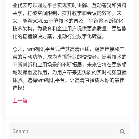
业代表可以通过平台实现实时讲解、互动答疑和资料
共享，打破空间限制，提升教学和会议的效率。未
来，随着5G和云计算技术的普及，平台将不断优化
技术架构，为教育和企业用户提供更高质量、更智能
化的直播解决方案，推动行业数字化转型。
总之，wm视讯平台凭借其高清画质、稳定连接和丰
富的互动功能，成为直播行业的佼佼者。随着技术的
不断创新和应用场景的不断拓展，未来它将在更多领
域发挥重要作用，为用户带来更优质的实时视频直播
体验。选择wm视讯平台，让高清直播成为你的最佳
选择！
上一篇