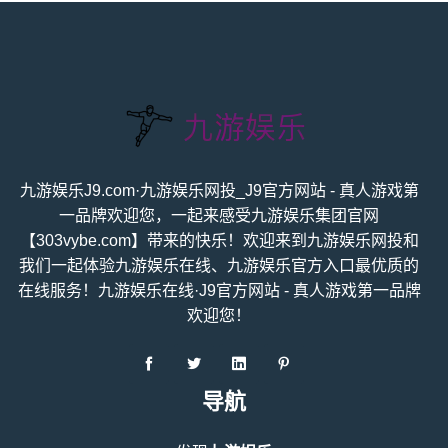
九游娱乐J9.com·九游娱乐网投_J9官方网站 - 真人游戏第
一品牌欢迎您，一起来感受九游娱乐集团官网
【303vybe.com】带来的快乐！欢迎来到九游娱乐网投和
我们一起体验九游娱乐在线、九游娱乐官方入口最优质的
在线服务！九游娱乐在线·J9官方网站 - 真人游戏第一品牌
欢迎您！
导航