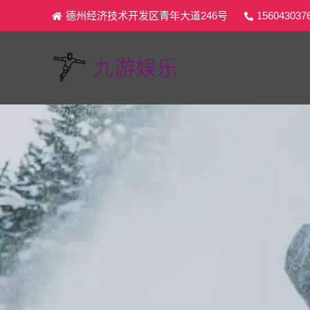
德州经济技术开发区青年大道246号
156043037