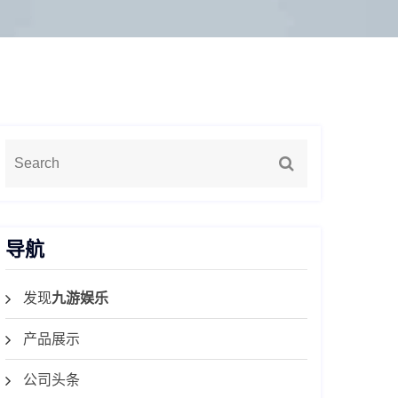
导航
发现
九游娱乐
产品展示
公司头条