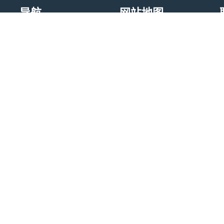
导航
网站地图
发现
九游娱乐
SiteMap
产品展示
公司头条
集团服务
接洽
九游娱乐在线
游娱乐网投_J9官方网站 - 真人