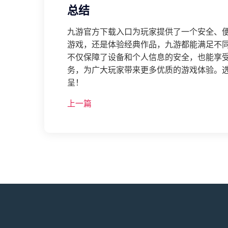
总结
九游官方下载入口为玩家提供了一个安全、
游戏，还是体验经典作品，九游都能满足不
不仅保障了设备和个人信息的安全，也能享
务，为广大玩家带来更多优质的游戏体验。
呈！
上一篇