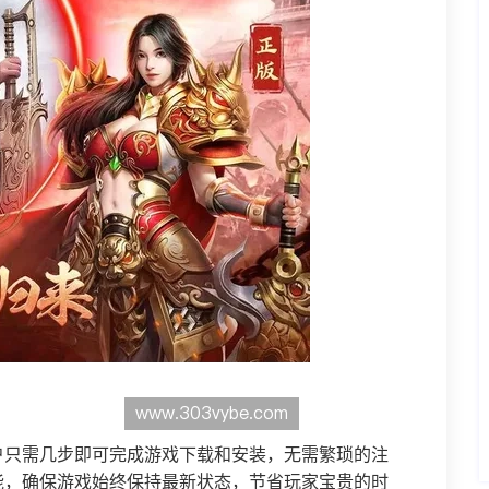
户只需几步即可完成游戏下载和安装，无需繁琐的注
能，确保游戏始终保持最新状态，节省玩家宝贵的时