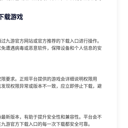
下载游戏
通过九游官方网站或官方推荐的下载入口进行操作。
以免遭遇病毒或恶意软件，保障设备和个人信息的安
权限要求。正规平台提供的游戏会详细说明权限用
若发现权限异常或版本不一致，应立即停止下载，避
持最新版本，有助于提升安全性和兼容性。平台会不
在九游官方下载入口的每一次下载都安全可靠。