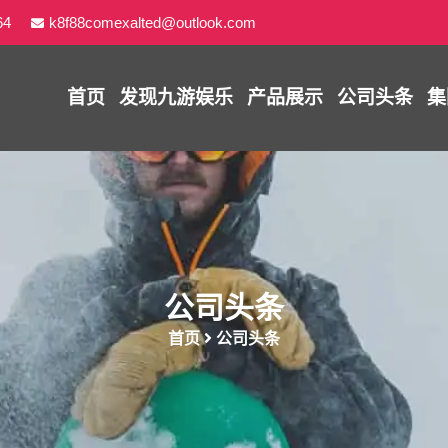
64
k8f88comexalted@outlook.com
首页
发现
九游娱乐
产品展示
公司头条
集
公司头条
首页
公司头条