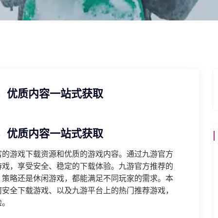
，优质内容一站式获取
，优质内容一站式获取
富的游戏下载资源和优质的游戏内容。通过九游官方
游戏，享受安全、稳定的下载体验。九游官方推荐的
、策略还是休闲游戏，都能满足不同玩家的需求。本
何安全下载游戏、以及九游平台上的热门推荐游戏，
验。