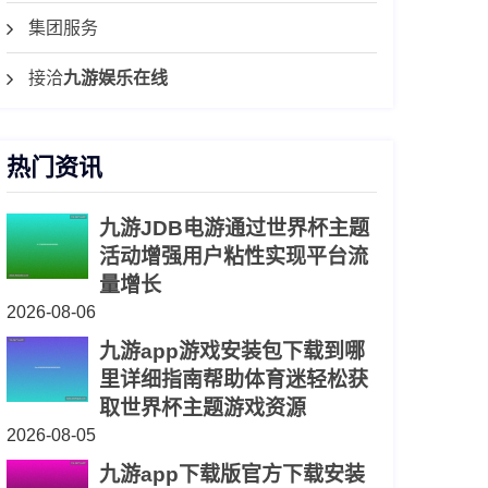
集团服务
接洽
九游娱乐在线
热门资讯
九游JDB电游通过世界杯主题
活动增强用户粘性实现平台流
量增长
2026-08-06
九游app游戏安装包下载到哪
里详细指南帮助体育迷轻松获
取世界杯主题游戏资源
2026-08-05
九游app下载版官方下载安装