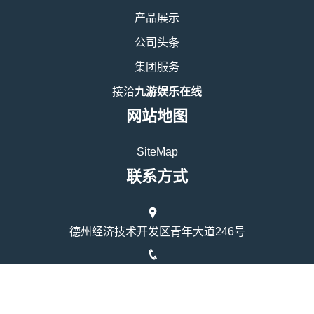
产品展示
公司头条
集团服务
接洽
九游娱乐在线
网站地图
SiteMap
联系方式
德州经济技术开发区青年大道246号
15604303764