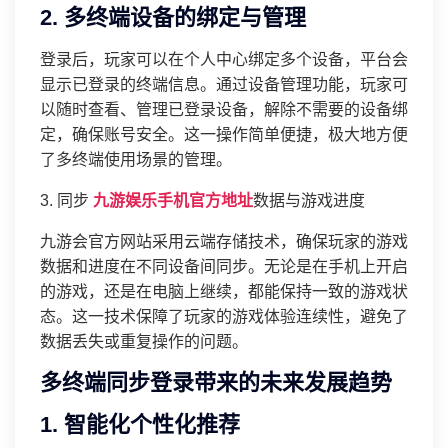
2. 多终端设备的绑定与管理
登录后，玩家可以在个人中心绑定多个设备，平台会
显示已登录的终端信息。通过设备管理功能，玩家可
以随时查看、管理已登录设备，解除不需要的设备绑
定，确保账号安全。这一操作简单便捷，极大地方便
了多终端使用场景的管理。
3. 同步
九游娱乐手机官方地址
数据与游戏进度
九游会官方网站采用云端存储技术，确保玩家的游戏
数据和进度在不同设备间同步。无论是在手机上开启
的游戏，还是在电脑上继续，都能保持一致的游戏状
态。这一技术保障了玩家的游戏体验连续性，避免了
数据丢失或重复操作的问题。
多终端同步登录带来的未来发展趋势
1. 智能化个性化推荐