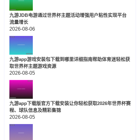
九游JDB电游通过世界杯主题活动增强用户粘性实现平台
流量增长
2026-08-06
九游app游戏安装包下载到哪里详细指南帮助体育迷轻松获
取世界杯主题游戏资源
2026-08-05
九游app下载版官方下载安装让你轻松获取2026年世界杯赛
程、球队信息及精彩集锦
2026-08-05