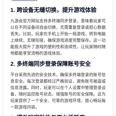
1. 跨设备无缝切换，提升游戏体验
九游会官方网站支持多终端同步登录，意味着玩家可
以在不同设备间自由切换，无需重复登录或担心数据
丢失。比如，玩家在手机上开始一局游戏，转到电脑
上继续，无缝衔接，确保游戏进度完整保存。这一功
能极大提升了游戏的便利性和连续性，让玩家随时随
地都能享受流畅的游戏体验。
2. 多终端同步登录保障账号安全
平台采用先进的安全技术，确保多终端登录的账号信
息安全。每次登录都经过严格验证，避免账号被盗或
信息泄露。同时，玩家可以在个人设置中管理登录设
备，随时监控账号状态，增强账号的安全保障。这为
玩家提供了一个安全、可靠的游戏环境，放心畅玩每
一款游戏内容。