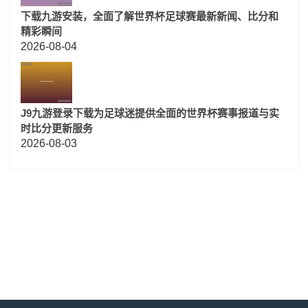
下载九游安装，全面了解世界杯足球赛最新新闻、比分和
精彩瞬间
2026-08-04
J9九游登录下载为足球迷提供全面的世界杯赛事报道与实
时比分更新服务
2026-08-03