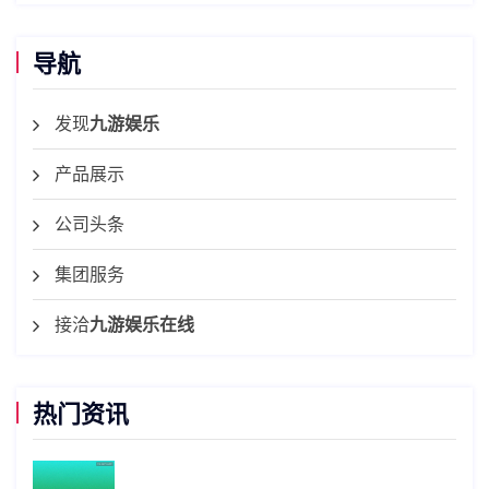
导航
发现
九游娱乐
产品展示
公司头条
集团服务
接洽
九游娱乐在线
热门资讯