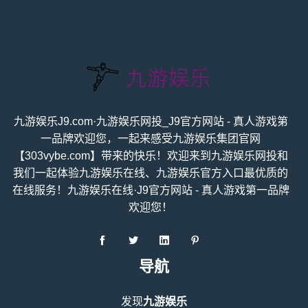
九游娱乐J9.com·九游娱乐网投_J9官方网站 - 真人游戏第
一品牌欢迎您，一起来感受九游娱乐集团官网
【303vybe.com】带来的快乐！欢迎来到九游娱乐网投和
我们一起体验九游娱乐在线、九游娱乐官方入口最优质的
在线服务！九游娱乐在线·J9官方网站 - 真人游戏第一品牌
欢迎您！
导航
发现
九游娱乐