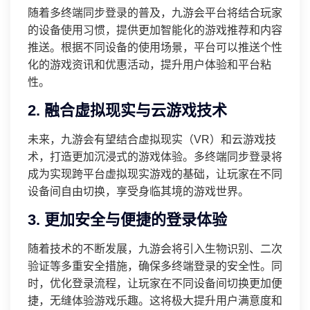
随着多终端同步登录的普及，九游会平台将结合玩家
的设备使用习惯，提供更加智能化的游戏推荐和内容
推送。根据不同设备的使用场景，平台可以推送个性
化的游戏资讯和优惠活动，提升用户体验和平台粘
性。
2. 融合虚拟现实与云游戏技术
未来，九游会有望结合虚拟现实（VR）和云游戏技
术，打造更加沉浸式的游戏体验。多终端同步登录将
成为实现跨平台虚拟现实游戏的基础，让玩家在不同
设备间自由切换，享受身临其境的游戏世界。
3. 更加安全与便捷的登录体验
随着技术的不断发展，九游会将引入生物识别、二次
验证等多重安全措施，确保多终端登录的安全性。同
时，优化登录流程，让玩家在不同设备间切换更加便
捷，无缝体验游戏乐趣。这将极大提升用户满意度和