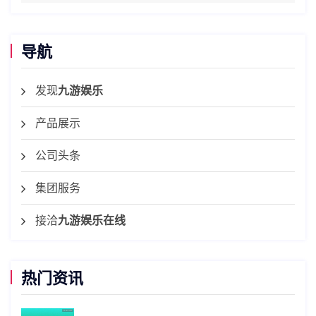
导航
发现
九游娱乐
产品展示
公司头条
集团服务
接洽
九游娱乐在线
热门资讯