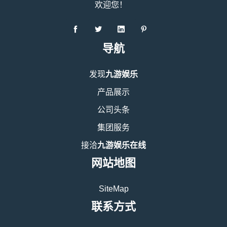
欢迎您！
导航
发现
九游娱乐
产品展示
公司头条
集团服务
接洽
九游娱乐在线
网站地图
SiteMap
联系方式