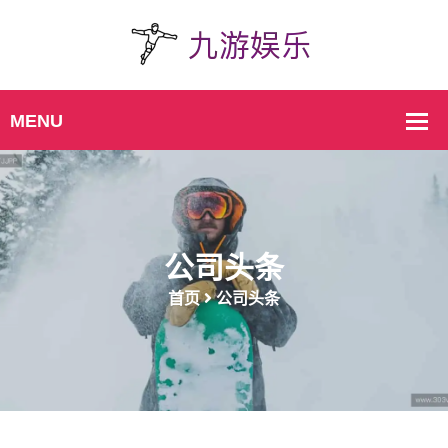
公司头条
首页
公司头条