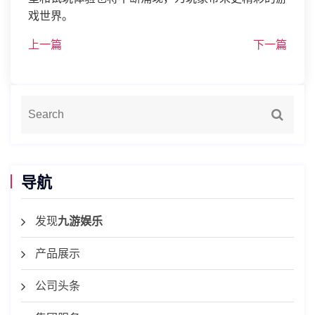
戏世界。
上一篇
下一篇
导航
发现
九游娱乐
产品展示
公司头条