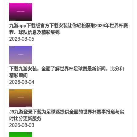
九游app下载版官方下载安装让你轻松获取2026年世界杯赛
程、球队信息及精彩集锦
2026-08-05
下载九游安装，全面了解世界杯足球赛最新新闻、比分和
精彩瞬间
2026-08-04
J9九游登录下载为足球迷提供全面的世界杯赛事报道与实
时比分更新服务
2026-08-03