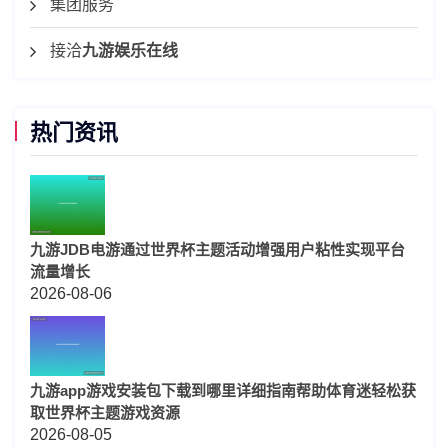
集团服务
接洽
九游娱乐在线
热门资讯
九游JDB电游通过世界杯主题活动增强用户粘性实现平台
流量增长
2026-08-06
九游app游戏安装包下载到哪里详细指南帮助体育迷轻松获
取世界杯主题游戏资源
2026-08-05