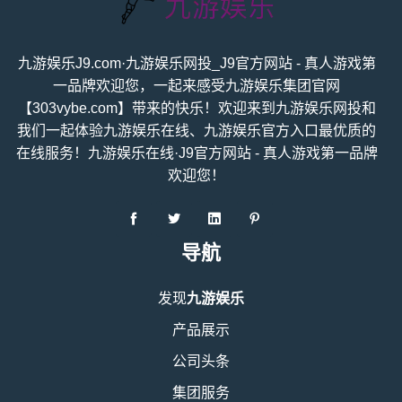
九游娱乐J9.com·九游娱乐网投_J9官方网站 - 真人游戏第
一品牌欢迎您，一起来感受九游娱乐集团官网
【303vybe.com】带来的快乐！欢迎来到九游娱乐网投和
我们一起体验九游娱乐在线、九游娱乐官方入口最优质的
在线服务！九游娱乐在线·J9官方网站 - 真人游戏第一品牌
欢迎您！
导航
发现
九游娱乐
产品展示
公司头条
集团服务