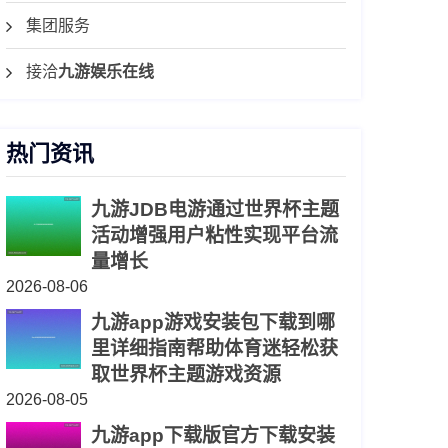
集团服务
接洽
九游娱乐在线
热门资讯
九游JDB电游通过世界杯主题
活动增强用户粘性实现平台流
量增长
2026-08-06
九游app游戏安装包下载到哪
里详细指南帮助体育迷轻松获
取世界杯主题游戏资源
2026-08-05
九游app下载版官方下载安装