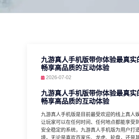
九游真人手机版带你体验最真实
畅享高品质的互动体验
2026-07-02
九游真人手机版带你体验最真实
畅享高品质的互动体验
九游真人手机版是目前最受欢迎的线上真人
让玩家可以在任何时间、任何地点都能享受
安全稳定的系统，九游真人手机版为用户打
境。无论是喜欢百家乐、龙虎、轮盘，还是