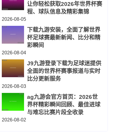
让你轻松获取2026年世界杯赛
程、球队信息及精彩集锦
2026-08-05
下载九游安装，全面了解世界
杯足球赛最新新闻、比分和精
彩瞬间
2026-08-04
J9九游登录下载为足球迷提供
全面的世界杯赛事报道与实时
比分更新服务
2026-08-03
ag九游会官方首页：2026世
界杯精彩瞬间回顾、最佳进球
与难忘比赛片段全收录
2026-08-02