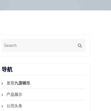
导航
发现
九游娱乐
产品展示
公司头条