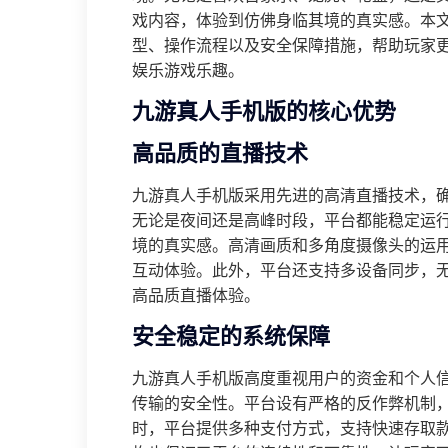
戏内容，体验到仿佛身临其境的真实感。本
型、操作流程以及安全保障措施，帮助玩家
娱乐游戏乐趣。
九游真人手机版的核心优势
高品质的直播技术
九游真人手机版采用先进的高清直播技术，
无论是夜间还是高峰时段，平台都能稳定运
境的真实感。高清画质和多角度摄像头的运
互动体验。此外，平台还支持多设备同步，
高品质直播体验。
安全稳定的系统保障
九游真人手机版高度重视用户的资金和个人
传输的安全性。平台设有严格的反作弊机制
时，平台提供多种支付方式，支持快速存取