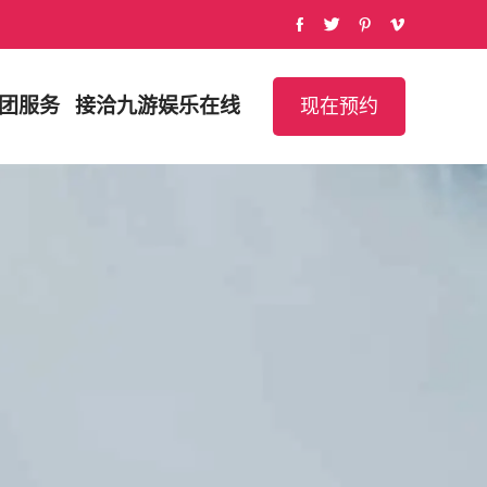
团服务
接洽
九游娱乐在线
现在预约