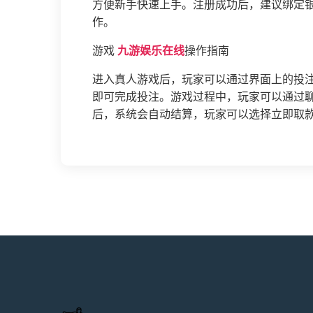
方便新手快速上手。注册成功后，建议绑定
作。
游戏
九游娱乐在线
操作指南
进入真人游戏后，玩家可以通过界面上的投
即可完成投注。游戏过程中，玩家可以通过
后，系统会自动结算，玩家可以选择立即取