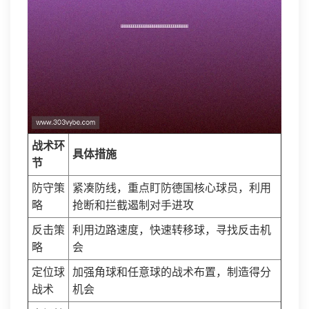
战术环
具体措施
节
防守策
紧凑防线，重点盯防德国核心球员，利用
略
抢断和拦截遏制对手进攻
反击策
利用边路速度，快速转移球，寻找反击机
略
会
定位球
加强角球和任意球的战术布置，制造得分
战术
机会