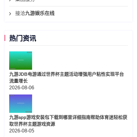
接洽
九游娱乐在线
热门资讯
九游JDB电游通过世界杯主题活动增强用户粘性实现平台
流量增长
2026-08-06
九游app游戏安装包下载到哪里详细指南帮助体育迷轻松获
取世界杯主题游戏资源
2026-08-05