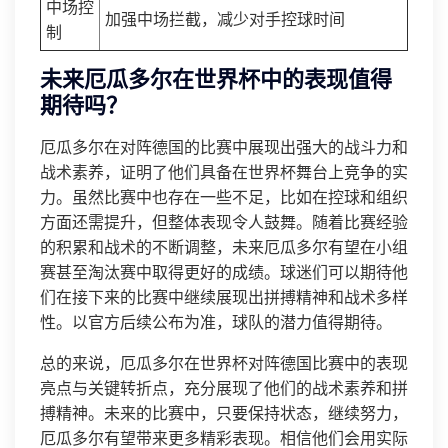
中场控
加强中场拦截，减少对手控球时间
制
未来厄瓜多尔在世界杯中的表现值得
期待吗？
厄瓜多尔在对阵德国的比赛中展现出强大的战斗力和
战术素养，证明了他们具备在世界杯舞台上竞争的实
力。虽然比赛中也存在一些不足，比如在控球和组织
方面还需提升，但整体表现令人鼓舞。随着比赛经验
的积累和战术的不断调整，未来厄瓜多尔有望在小组
赛甚至淘汰赛中取得更好的成绩。球迷们可以期待他
们在接下来的比赛中继续展现出拼搏精神和战术多样
性。以官方后续公布为准，球队的潜力值得期待。
总的来说，厄瓜多尔在世界杯对阵德国比赛中的表现
亮点与关键转折点，充分展现了他们的战术素养和拼
搏精神。未来的比赛中，只要保持状态，继续努力，
厄瓜多尔有望带来更多精彩表现。相信他们会用实际