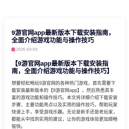
9游官网app最新版本下载安装指南，
全面介绍游戏功能与操作技巧
2026-03-03
【9游官网app最新版本下载安装指
南，全面介绍游戏功能与操作技巧】
想要轻松畅玩9游官网的各种热门游戏，首先需要下
载安装最新版本的【9游官网app】，然后熟悉其丰
富的游戏功能和操作技巧。本文将详细介绍下载安装
步骤、主要功能亮点以及实用的操作技巧，帮助玩家
快速上手，享受游戏乐趣。无论是新手还是老玩家，
都能从中找到实用的建议，让你的游戏体验更加顺畅
愉快。