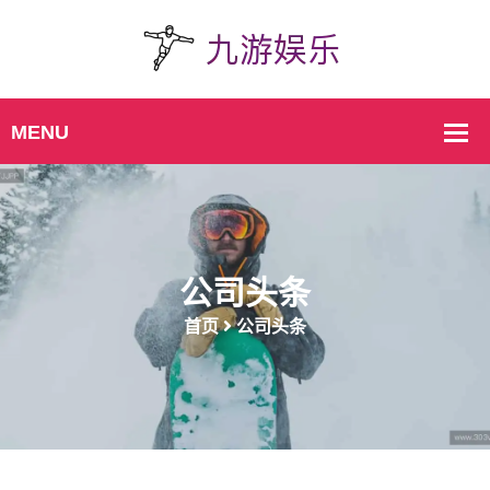
公司头条
首页
公司头条