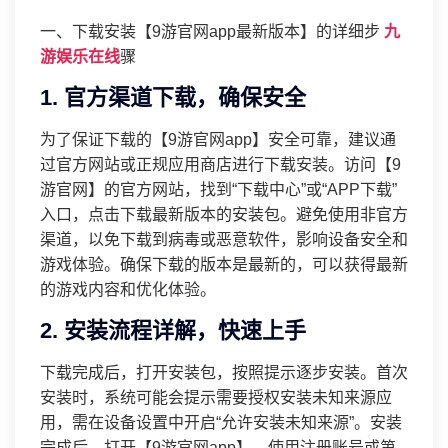
一、下载安装【9游官网app最新版本】的详细步
九
游娱乐在线
骤
1. 官方渠道下载，确保安全
为了保证下载的【9游官网app】安全可靠，建议通
过官方网站或正规应用商店进行下载安装。访问【9
游官网】的官方网站，找到“下载中心”或“APP下载”
入口，点击下载最新版本的安装包。避免使用非官方
渠道，以免下载到病毒或恶意软件，影响设备安全和
游戏体验。确保下载的版本是最新的，可以获得最新
的游戏内容和优化体验。
2. 安装流程详解，快速上手
下载完成后，打开安装包，按照提示逐步安装。首次
安装时，系统可能会提示需要授权安装未知来源应
用，需在设备设置中开启“允许安装未知来源”。安装
完成后，打开【9游官网app】，使用注册账号或第