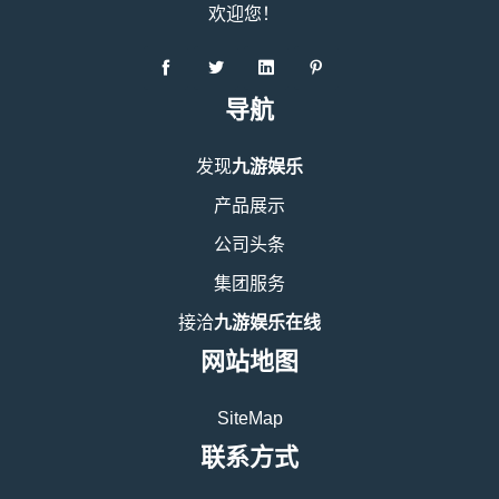
欢迎您！
导航
发现
九游娱乐
产品展示
公司头条
集团服务
接洽
九游娱乐在线
网站地图
SiteMap
联系方式