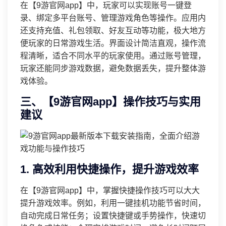
在【9游官网app】中，玩家可以实现账号一键登
录、绑定多平台账号、管理游戏角色等操作。应用内
还支持充值、礼包领取、好友互动等功能，极大地方
便玩家的日常游戏生活。界面设计简洁直观，操作流
程清晰，适合不同水平的玩家使用。通过账号管理，
玩家还能同步游戏数据，避免数据丢失，提升整体游
戏体验。
三、【9游官网app】操作技巧与实用
建议
1. 高效利用快捷操作，提升游戏效率
在【9游官网app】中，掌握快捷操作技巧可以大大
提升游戏效率。例如，利用一键挂机功能节省时间，
自动完成日常任务；设置快捷键或手势操作，快速切