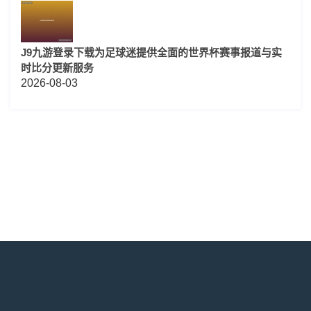
J9九游登录下载为足球迷提供全面的世界杯赛事报道与实
时比分更新服务
2026-08-03