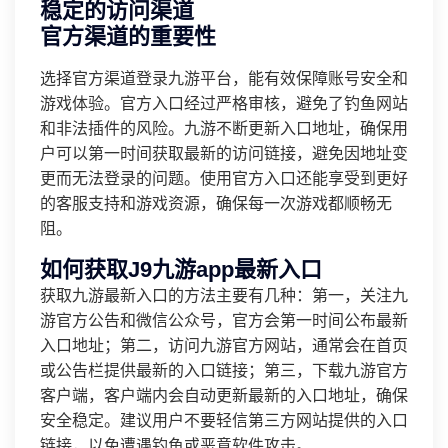
稳定的访问渠道
官方渠道的重要性
选择官方渠道登录九游平台，能有效保障账号安全和
游戏体验。官方入口经过严格审核，避免了钓鱼网站
和非法插件的风险。九游不断更新入口地址，确保用
户可以第一时间获取最新的访问链接，避免因地址变
更而无法登录的问题。使用官方入口还能享受到更好
的客服支持和游戏资源，确保每一次游戏都顺畅无
阻。
如何获取J9九游app最新入口
获取九游最新入口的方法主要有几种：第一，关注九
游官方公告和微信公众号，官方会第一时间公布最新
入口地址；第二，访问九游官方网站，通常会在首页
或公告栏提供最新的入口链接；第三，下载九游官方
客户端，客户端内会自动更新最新的入口地址，确保
安全稳定。建议用户不要轻信第三方网站提供的入口
链接，以免遭遇钓鱼或恶意软件攻击。