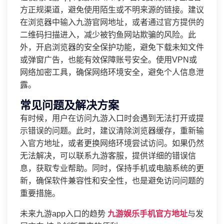
方正规渠道，避免使用陌生或不明来源的链接。建议
在浏览器中输入九游官网地址，或者通过官方提供的
二维码扫描进入，减少被钓鱼网站欺骗的风险。此
外，开启浏览器的安全保护功能，避免下载未知文件
或弹窗广告，也能有效保障账号安全。使用VPN或
网络加密工具，确保网络环境安全，避免个人信息泄
露。
常见问题及解决方案
有时候，用户在访问九游入口时会遇到无法打开或提
示错误的问题。此时，建议清除浏览器缓存，重新输
入官方地址，或者更换网络环境尝试访问。如果仍然
无法解决，可以联系九游客服，提供详细的错误信
息，获取专业帮助。同时，保持手机或电脑系统的更
新，确保软件兼容性和安全性，也是避免访问问题的
重要措施。
未来九游app入口的趋势
九游娱乐手机官方地址
与发