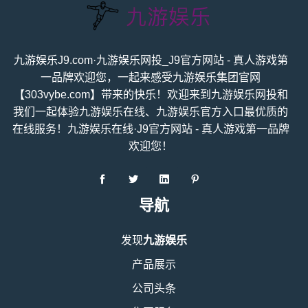
九游娱乐J9.com·九游娱乐网投_J9官方网站 - 真人游戏第
一品牌欢迎您，一起来感受九游娱乐集团官网
【303vybe.com】带来的快乐！欢迎来到九游娱乐网投和
我们一起体验九游娱乐在线、九游娱乐官方入口最优质的
在线服务！九游娱乐在线·J9官方网站 - 真人游戏第一品牌
欢迎您！
导航
发现
九游娱乐
产品展示
公司头条