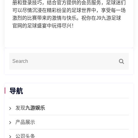
册和登录技巧，结合官方提供的会员服务，足球迷们
可以尽情沉浸在精彩纷呈的足球世界中，享受每一场
激烈的比赛带来的激情与快乐。祝你在J9九游足球
官网的足球盛宴中玩得尽兴！
导航
发现
九游娱乐
产品展示
公司头条