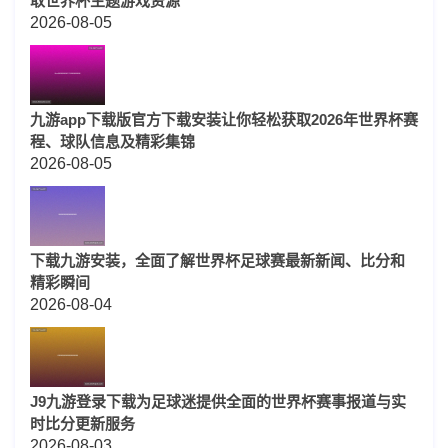
取世界杯主题游戏资源
2026-08-05
九游app下载版官方下载安装让你轻松获取2026年世界杯赛
程、球队信息及精彩集锦
2026-08-05
下载九游安装，全面了解世界杯足球赛最新新闻、比分和
精彩瞬间
2026-08-04
J9九游登录下载为足球迷提供全面的世界杯赛事报道与实
时比分更新服务
2026-08-03