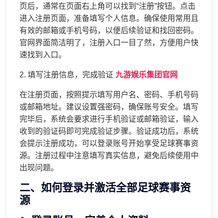
页后，通常在页面右上角可以找到“注册”按钮。点击
进入注册页面，准备填写个人信息。确保使用常用且
有效的邮箱或手机号码，以便后续验证和找回密码。
官网界面简洁明了，注册入口一目了然，方便用户快
速找到入口。
2. 填写注册信息，完成验证
九游娱乐集团官网
在注册页面，按照提示填写用户名、密码、手机号码
或邮箱地址。建议设置强密码，确保账号安全。填写
完毕后，系统会要求进行手机验证或邮箱验证，输入
收到的验证码即可完成验证步骤。验证成功后，系统
会提示注册成功，可以登录账号开始享受足球赛事资
源。注册过程中注意填写真实信息，避免后续使用中
出现问题。
二、如何登录并激活全部足球赛事资
源