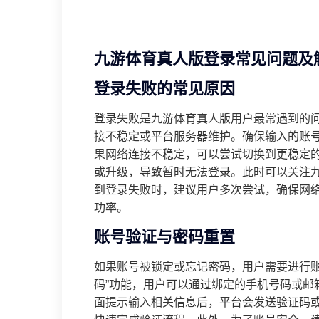
九游体育真人版登录常见问题及
登录失败的常见原因
登录失败是九游体育真人版用户最常遇到的
接不稳定或平台服务器维护。确保输入的账
果网络连接不稳定，可以尝试切换到更稳定的
或升级，导致暂时无法登录。此时可以关注
到登录失败时，建议用户多次尝试，确保网
功率。
账号验证与密码重置
如果账号被锁定或忘记密码，用户需要进行账
码”功能，用户可以通过绑定的手机号码或邮
面提示输入相关信息后，平台会发送验证码