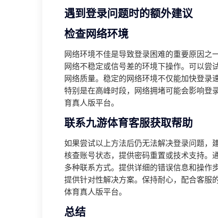
遇到登录问题时的额外建议
检查网络环境
网络环境不佳是导致登录困难的重要原因之
网络不稳定或信号差的环境下操作。可以尝试
网络质量。稳定的网络环境不仅能加快登录
特别是在高峰时段，网络拥堵可能会影响登
育真人版平台。
联系九游体育客服获取帮助
如果尝试以上方法后仍无法解决登录问题，
核查账号状态，提供密码重置或技术支持。
多种联系方式。提供详细的错误信息和操作
提供针对性解决方案。保持耐心，配合客服
体育真人版平台。
总结