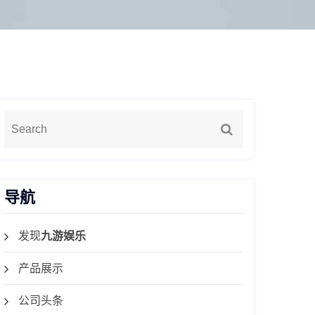
导航
发现
九游娱乐
产品展示
公司头条