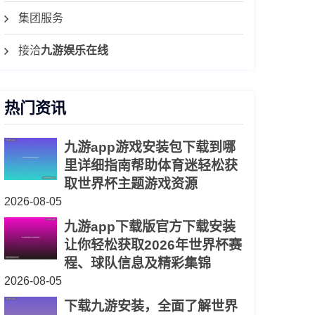
集团服务
接洽
九游娱乐在线
热门资讯
九游app游戏安装包下载到哪
里详细指南帮助体育迷轻松获
取世界杯主题游戏资源
2026-08-05
九游app下载版官方下载安装
让你轻松获取2026年世界杯赛
程、球队信息及精彩集锦
2026-08-05
下载九游安装，全面了解世界