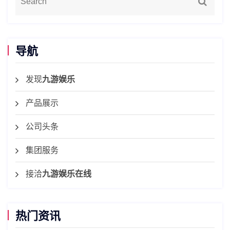
导航
发现
九游娱乐
产品展示
公司头条
集团服务
接洽
九游娱乐在线
热门资讯