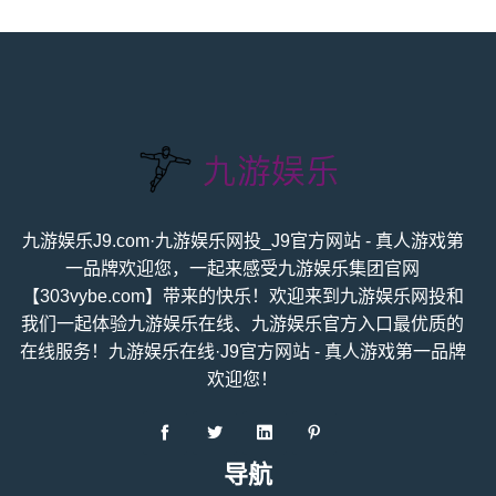
九游娱乐J9.com·九游娱乐网投_J9官方网站 - 真人游戏第
一品牌欢迎您，一起来感受九游娱乐集团官网
【303vybe.com】带来的快乐！欢迎来到九游娱乐网投和
我们一起体验九游娱乐在线、九游娱乐官方入口最优质的
在线服务！九游娱乐在线·J9官方网站 - 真人游戏第一品牌
欢迎您！
导航