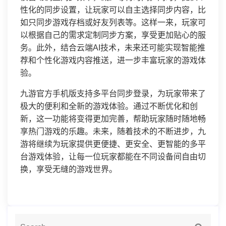
性化的同步设置，让玩家可以自主选择同步内容，比
如只同步游戏存档或好友列表等。这样一来，玩家可
以根据自己的需求定制同步方案，享受更加贴心的服
务。此外，结合云端AI技术，未来还可能实现智能推
荐和个性化游戏内容推送，进一步丰富玩家的游戏体
验。
九游官方手机版支持多平台同步登录，为玩家带来了
极大的便利和全新的游戏体验。通过不断优化和创
新，这一功能将变得更加完善，帮助玩家随时随地畅
享热门游戏的乐趣。未来，随着技术的不断进步，九
游将继续为玩家提供更便捷、更安全、更智能的多平
台游戏体验，让每一位玩家都能在不同设备间自由切
换，享受无缝的游戏世界。