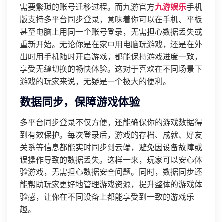
需要繁琐的账号迁移过程。而九游官方
九游娱乐
手机
版支持多平台同步登录，意味着你可以在手机、平板
甚至电脑上用同一个账号登录，无需担心数据丢失或
重新开始。无论你是在家中用电脑玩游戏，还是在外
出时用手机随时开启游戏，都能保持游戏进度一致，
享受无缝切换的畅快体验。这对于喜欢在不同场景下
游戏的玩家来说，无疑是一个极大的便利。
数据同步，保障游戏体验
多平台同步登录不仅方便，还能确保你的游戏数据得
到有效保护。每次登录后，游戏的存档、成就、好友
关系等信息都能实时同步到云端，避免因设备故障或
误操作导致的数据丢失。这样一来，玩家可以安心体
验游戏，无需担心数据安全问题。同时，数据同步还
能帮助玩家更好地管理游戏资源，提升整体的游戏体
验感，让你在不同设备上都能享受到一致的游戏乐
趣。