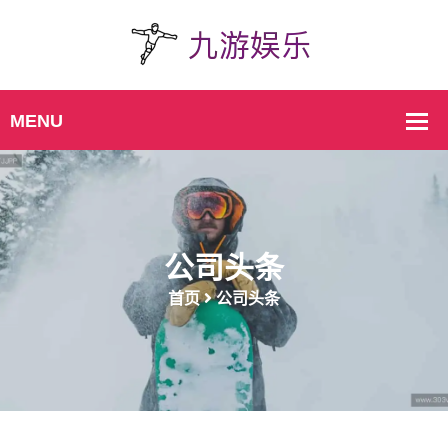
公司头条
首页
公司头条