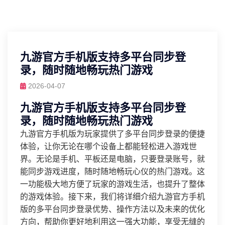
九游官方手机版支持多平台同步登
录，随时随地畅玩热门游戏
2026-04-07
九游官方手机版支持多平台同步登
录，随时随地畅玩热门游戏
九游官方手机版为玩家提供了多平台同步登录的便捷
体验，让你无论在哪个设备上都能轻松进入游戏世
界。无论是手机、平板还是电脑，只要登录账号，就
能同步游戏进度，随时随地畅玩心仪的热门游戏。这
一功能极大地方便了玩家的游戏生活，也提升了整体
的游戏体验。接下来，我们将详细介绍九游官方手机
版的多平台同步登录优势、操作方法以及未来的优化
方向，帮助你更好地利用这一强大功能，享受无缝的