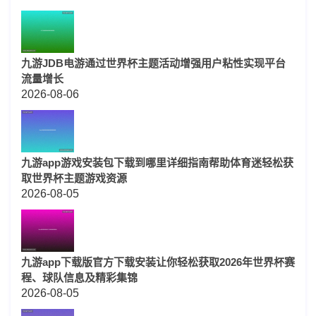
九游JDB电游通过世界杯主题活动增强用户粘性实现平台
流量增长
2026-08-06
九游app游戏安装包下载到哪里详细指南帮助体育迷轻松获
取世界杯主题游戏资源
2026-08-05
九游app下载版官方下载安装让你轻松获取2026年世界杯赛
程、球队信息及精彩集锦
2026-08-05