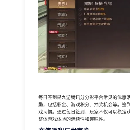
每日签到是九游腾讯分分彩平台常见的优惠
励，包括彩金、游戏积分、抽奖机会等。签
戏习惯。通过每日签到，玩家不仅可以稳定
整体游戏体验的连续性和趣味性。