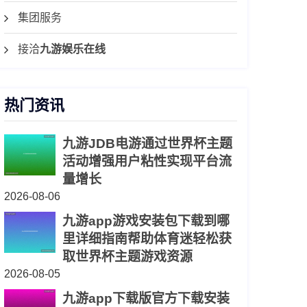
集团服务
接洽
九游娱乐在线
热门资讯
九游JDB电游通过世界杯主题
活动增强用户粘性实现平台流
量增长
2026-08-06
九游app游戏安装包下载到哪
里详细指南帮助体育迷轻松获
取世界杯主题游戏资源
2026-08-05
九游app下载版官方下载安装