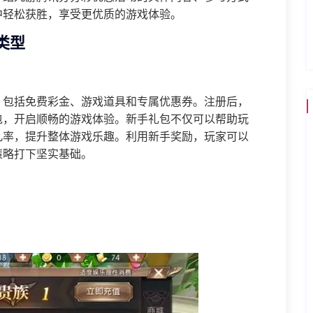
中轻松获胜，享受更优质的游戏体验。
类型
，包括免费彩金、游戏道具和专属优惠券。注册后，
包，开启顺畅的游戏体验。新手礼包不仅可以帮助玩
几率，提升整体游戏乐趣。利用新手奖励，玩家可以
策略打下坚实基础。