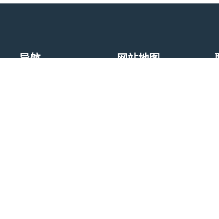
导航
网站地图
发现
九游娱乐
SiteMap
产品展示
公司头条
集团服务
接洽
九游娱乐在线