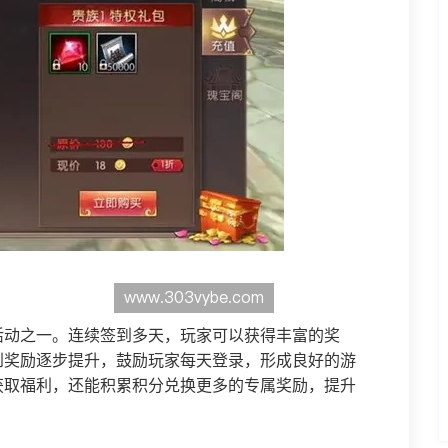
活动之一。连续签到多天，玩家可以获得丰富的奖
到奖励逐步提升，鼓励玩家每天登录，形成良好的游
获取福利，还能积累积分兑换更多的专属奖励，提升