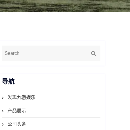
导航
发现
九游娱乐
产品展示
公司头条