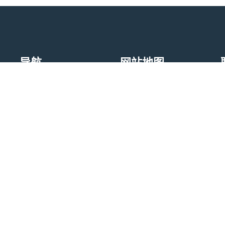
导航
网站地图
发现
九游娱乐
SiteMap
产品展示
公司头条
集团服务
接洽
九游娱乐在线