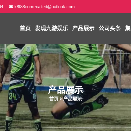
64
k8f88comexalted@outlook.com
首页
发现
九游娱乐
产品展示
公司头条
集
产品展示
首页
产品展示