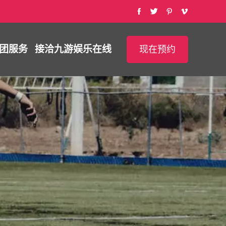
团服务
接洽
九游娱乐在线
现在预约