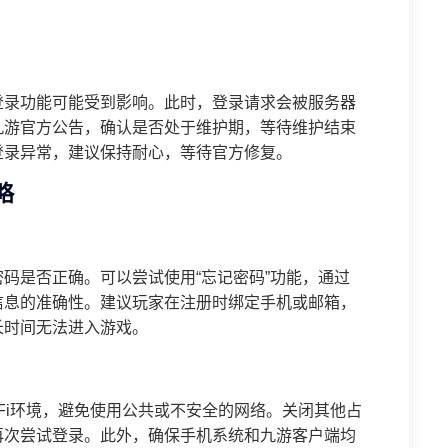
登录功能可能受到影响。此时，登录请求会被服务器
九游官方公告，确认是否处于维护期，等待维护结束
登录异常，建议保持耐心，等待官方修复。
略
码是否正确。可以尝试使用“忘记密码”功能，通过
信息的准确性。建议玩家在注册时绑定手机或邮箱，
长时间无法进入游戏。
-Fi环境，避免使用公共或不安全的网络。关闭其他占
再次尝试登录。此外，确保手机系统和九游客户端均