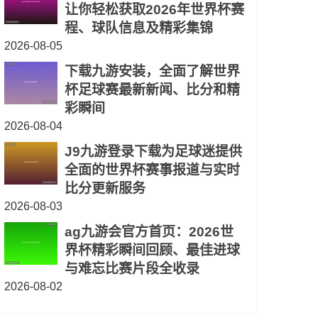
让你轻松获取2026年世界杯赛
程、球队信息及精彩集锦
2026-08-05
下载九游安装，全面了解世界
杯足球赛最新新闻、比分和精
彩瞬间
2026-08-04
J9九游登录下载为足球迷提供
全面的世界杯赛事报道与实时
比分更新服务
2026-08-03
ag九游会官方首页：2026世
界杯精彩瞬间回顾、最佳进球
与难忘比赛片段全收录
2026-08-02