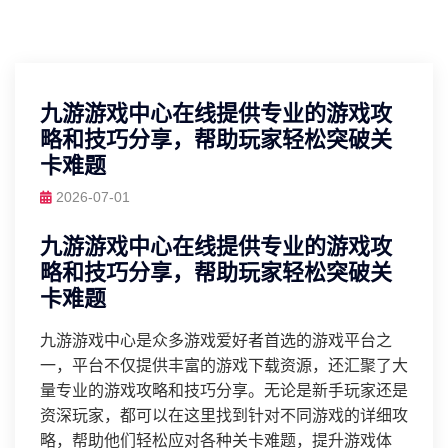
九游游戏中心在线提供专业的游戏攻
略和技巧分享，帮助玩家轻松突破关
卡难题
2026-07-01
九游游戏中心在线提供专业的游戏攻
略和技巧分享，帮助玩家轻松突破关
卡难题
九游游戏中心是众多游戏爱好者首选的游戏平台之
一，平台不仅提供丰富的游戏下载资源，还汇聚了大
量专业的游戏攻略和技巧分享。无论是新手玩家还是
资深玩家，都可以在这里找到针对不同游戏的详细攻
略，帮助他们轻松应对各种关卡难题，提升游戏体