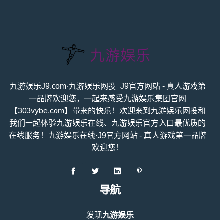
九游娱乐J9.com·九游娱乐网投_J9官方网站 - 真人游戏第
一品牌欢迎您，一起来感受九游娱乐集团官网
【303vybe.com】带来的快乐！欢迎来到九游娱乐网投和
我们一起体验九游娱乐在线、九游娱乐官方入口最优质的
在线服务！九游娱乐在线·J9官方网站 - 真人游戏第一品牌
欢迎您！
导航
发现
九游娱乐