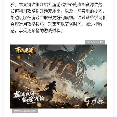
验。本文将详细介绍九游游戏中心的攻略资源优势、
如何利用攻略提升游戏水平，以及一些实用的技巧，
帮助玩家在游戏中取得更好的成绩。通过系统学习和
合理运用攻略技巧，玩家可以节省时间，减少挫败
感，享受更顺畅的游戏过程。