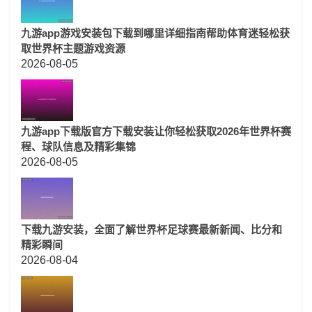
九游app游戏安装包下载到哪里详细指南帮助体育迷轻松获
取世界杯主题游戏资源
2026-08-05
九游app下载版官方下载安装让你轻松获取2026年世界杯赛
程、球队信息及精彩集锦
2026-08-05
下载九游安装，全面了解世界杯足球赛最新新闻、比分和
精彩瞬间
2026-08-04