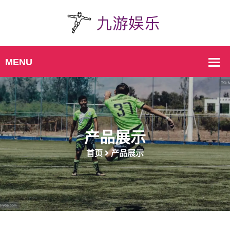
产品展示
首页
产品展示