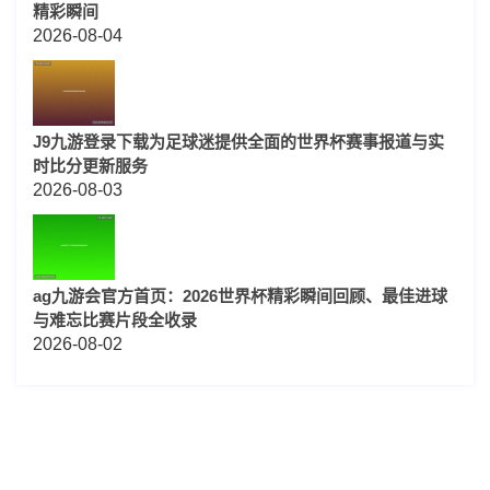
精彩瞬间
2026-08-04
J9九游登录下载为足球迷提供全面的世界杯赛事报道与实
时比分更新服务
2026-08-03
ag九游会官方首页：2026世界杯精彩瞬间回顾、最佳进球
与难忘比赛片段全收录
2026-08-02