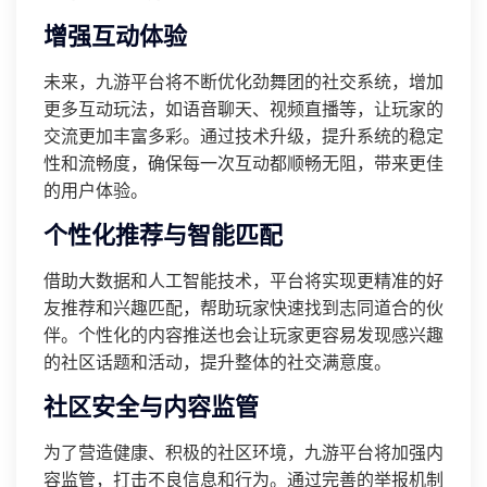
增强互动体验
未来，九游平台将不断优化劲舞团的社交系统，增加
更多互动玩法，如语音聊天、视频直播等，让玩家的
交流更加丰富多彩。通过技术升级，提升系统的稳定
性和流畅度，确保每一次互动都顺畅无阻，带来更佳
的用户体验。
个性化推荐与智能匹配
借助大数据和人工智能技术，平台将实现更精准的好
友推荐和兴趣匹配，帮助玩家快速找到志同道合的伙
伴。个性化的内容推送也会让玩家更容易发现感兴趣
的社区话题和活动，提升整体的社交满意度。
社区安全与内容监管
为了营造健康、积极的社区环境，九游平台将加强内
容监管，打击不良信息和行为。通过完善的举报机制