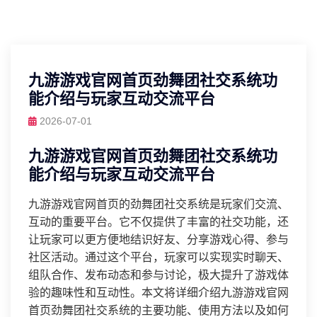
九游游戏官网首页劲舞团社交系统功
能介绍与玩家互动交流平台
2026-07-01
九游游戏官网首页劲舞团社交系统功
能介绍与玩家互动交流平台
九游游戏官网首页的劲舞团社交系统是玩家们交流、
互动的重要平台。它不仅提供了丰富的社交功能，还
让玩家可以更方便地结识好友、分享游戏心得、参与
社区活动。通过这个平台，玩家可以实现实时聊天、
组队合作、发布动态和参与讨论，极大提升了游戏体
验的趣味性和互动性。本文将详细介绍九游游戏官网
首页劲舞团社交系统的主要功能、使用方法以及如何