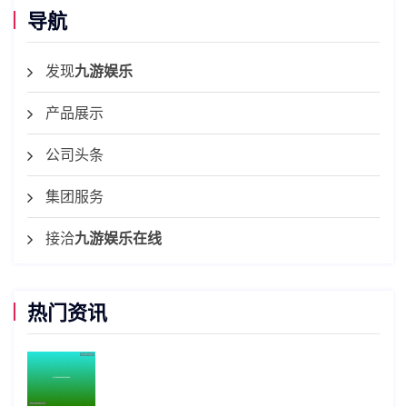
导航
发现
九游娱乐
产品展示
公司头条
集团服务
接洽
九游娱乐在线
热门资讯