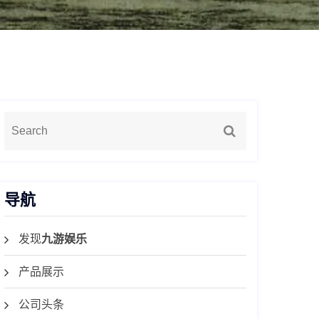
导航
发现
九游娱乐
产品展示
公司头条