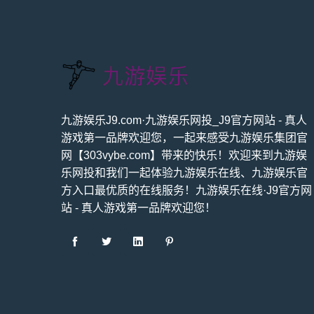
九游娱乐J9.com·九游娱乐网投_J9官方网站 - 真人
游戏第一品牌欢迎您，一起来感受九游娱乐集团官
网【303vybe.com】带来的快乐！欢迎来到九游娱
乐网投和我们一起体验九游娱乐在线、九游娱乐官
方入口最优质的在线服务！九游娱乐在线·J9官方网
站 - 真人游戏第一品牌欢迎您！