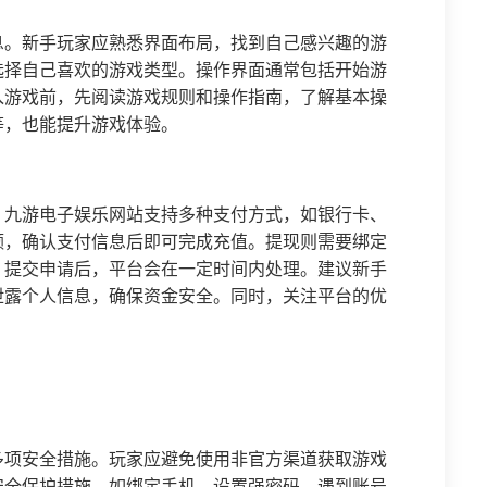
息。新手玩家应熟悉界面布局，找到自己感兴趣的游
选择自己喜欢的游戏类型。操作界面通常包括开始游
入游戏前，先阅读游戏规则和操作指南，了解基本操
等，也能提升游戏体验。
。九游电子娱乐网站支持多种支付方式，如银行卡、
额，确认支付信息后即可完成充值。提现则需要绑定
，提交申请后，平台会在一定时间内处理。建议新手
泄露个人信息，确保资金安全。同时，关注平台的优
。
多项安全措施。玩家应避免使用非官方渠道获取游戏
安全保护措施，如绑定手机、设置强密码。遇到账号