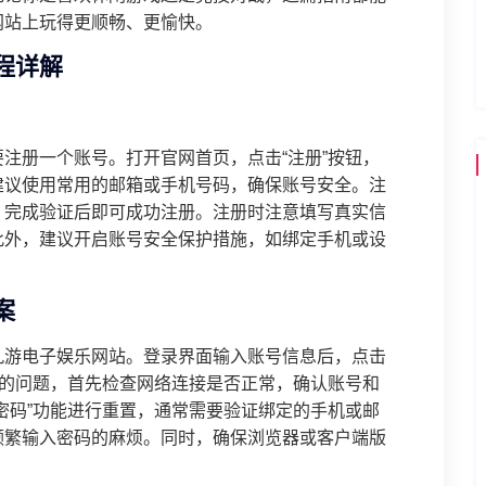
网站上玩得更顺畅、更愉快。
程详解
注册一个账号。打开官网首页，点击“注册”按钮，
建议使用常用的邮箱或手机号码，确保账号安全。注
，完成验证后即可成功注册。注册时注意填写真实信
此外，建议开启账号安全保护措施，如绑定手机或设
案
九游电子娱乐网站。登录界面输入账号信息后，点击
败的问题，首先检查网络连接是否正常，确认账号和
密码”功能进行重置，通常需要验证绑定的手机或邮
频繁输入密码的麻烦。同时，确保浏览器或客户端版
。