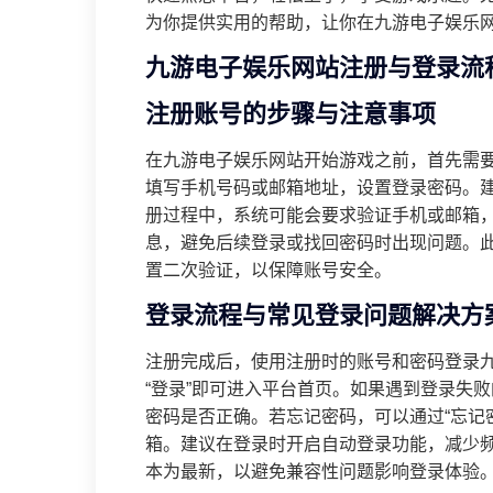
为你提供实用的帮助，让你在九游电子娱乐
九游电子娱乐网站注册与登录流
注册账号的步骤与注意事项
在九游电子娱乐网站开始游戏之前，首先需要
填写手机号码或邮箱地址，设置登录密码。
册过程中，系统可能会要求验证手机或邮箱
息，避免后续登录或找回密码时出现问题。
置二次验证，以保障账号安全。
登录流程与常见登录问题解决方
注册完成后，使用注册时的账号和密码登录
“登录”即可进入平台首页。如果遇到登录失
密码是否正确。若忘记密码，可以通过“忘记
箱。建议在登录时开启自动登录功能，减少
本为最新，以避免兼容性问题影响登录体验